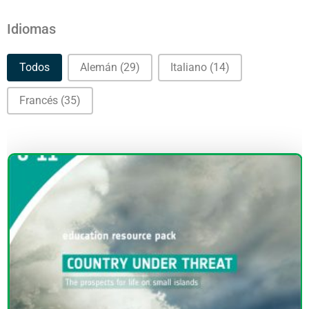
Idiomas
Idiomas
Todos
Alemán
(29)
Italiano
(14)
Francés
(35)