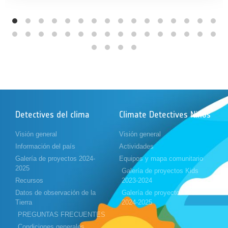
Detectives del clima
Climate Detectives Niños
Visión general
Visión general
Información del país
Actividades
Galería de proyectos 2024-
Equipos y mapa comunitario
2025
Galería de proyectos Kids
Recursos
2023-2024
Datos de observación de la
Galería de proyectos Kids
Tierra
2024-2025
PREGUNTAS FRECUENTES
Condiciones generales