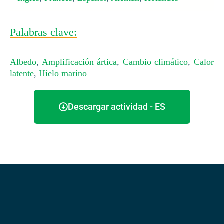
Palabras clave:
Albedo
,
Amplificación ártica
,
Cambio climático
,
Calor
latente
,
Hielo marino
Descargar actividad - ES