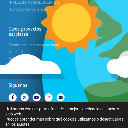
PREGUNTAS FRECUENTES
Condiciones generales
Otros proyectos
escolares
Desafío del campamento lunar
Misión X
Astropi
Cansat
Síguenos
Utilizamos cookies para ofrecerle la mejor experiencia en nuestro
sitio web.
Puedes aprender más sobre qué cookies utilizamos o desactivarlas
en los
ajustes
.
Copyright © Agencia Espacial Europea. Todos los derechos reservados.