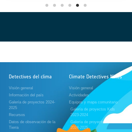
Detectives del clima
Climate Detectives Niños
Visión general
Visión general
Información del país
Actividades
Galería de proyectos 2024-
Equipos y mapa comunitario
2025
Galería de proyectos Kids
Recursos
2023-2024
Datos de observación de la
Galería de proyectos Kids
Tierra
2024-2025