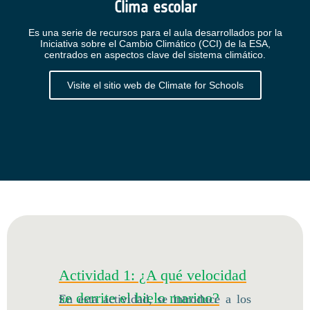
Clima escolar
Es una serie de recursos para el aula desarrollados por la
Iniciativa sobre el Cambio Climático (CCI) de la ESA,
centrados en aspectos clave del sistema climático.
Visite el sitio web de Climate for Schools
Actividad 1: ¿A qué velocidad
se derrite el hielo marino?
En esta actividad, se introduce a los