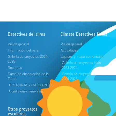
Detectives del clima
Climate Detectives Niños
Visión general
Visión general
Información del país
Actividades
Galería de proyectos 2024-
Equipos y mapa comunitario
2025
Galería de proyectos Kids
Recursos
2023-2024
Datos de observación de la
Galería de proyectos Kids
Tierra
2024-2025
PREGUNTAS FRECUENTES
Condiciones generales
Otros proyectos
escolares