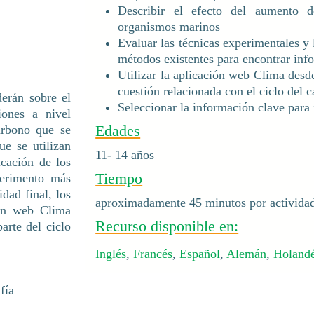
Describir el efecto del aumento d
organismos marinos
Evaluar las técnicas experimentales y
métodos existentes para encontrar inf
Utilizar la aplicación web Clima desd
cuestión relacionada con el ciclo del 
derán sobre el
Seleccionar la información clave para
iones a nivel
Edades
arbono que se
ue se utilizan
11- 14 años
icación de los
Tiempo
perimento más
idad final, los
aproximadamente 45 minutos por activida
ión web Clima
Recurso disponible en:
arte del ciclo
Inglés
,
Francés
,
Español
,
Alemán
,
Holand
fía