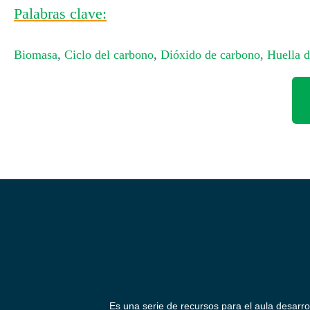
Palabras clave:
Biomasa
,
Ciclo del carbono
,
Dióxido de carbono
,
Huella 
Es una serie de recursos para el aula desarro