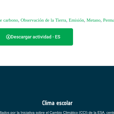
de carbono
,
Observación de la Tierra
,
Emisión
,
Metano
,
Perma
Descargar actividad - ES
Clima escolar
llados por la Iniciativa sobre el Cambio Climático (CCI) de la ESA, cent