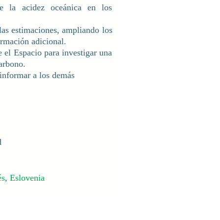
e la acidez oceánica en los
 las estimaciones, ampliando los
ormación adicional.
e el Espacio para investigar una
carbono.
 informar a los demás
d
és
,
Eslovenia