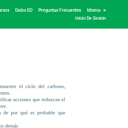
ursos
Datos EO
Preguntas Frecuentes
Idioma
Inicio De Sesión
uestre el ciclo del carbono,
entos.
tificar acciones que reduzcan el
bre.
ica de por qué es probable que
los demás