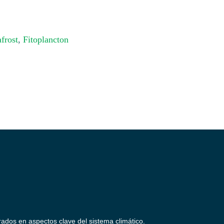
frost
,
Fitoplancton
rados en aspectos clave del sistema climático.