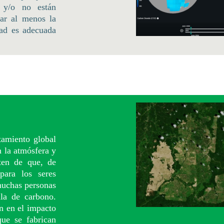
 y/o no están
zar al menos la
dad es adecuada
tamiento global
 la atmósfera y
rten de que, de
para los seres
muchas personas
la de carbono.
en en el impacto
ue se fabrican