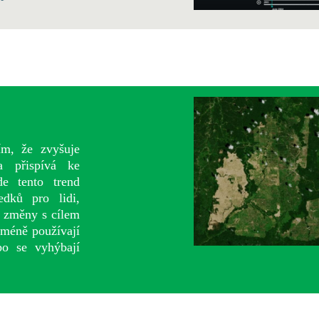
ím, že zvyšuje
a přispívá ke
e tento trend
dků pro lidi,
t změny s cílem
 méně používají
bo se vyhýbají