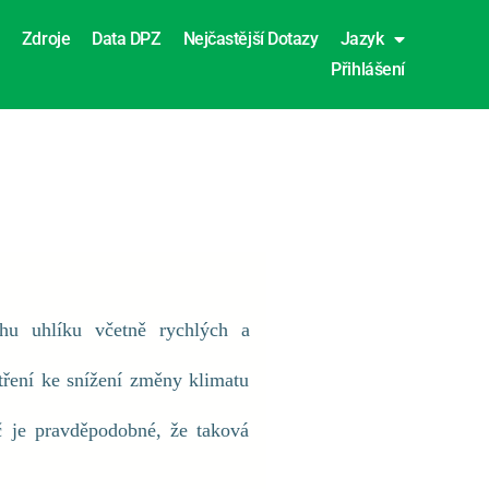
Zdroje
Data DPZ
Nejčastější Dotazy
Jazyk
Přihlášení
hu uhlíku včetně rychlých a
tření ke snížení změny klimatu
oč je pravděpodobné, že taková