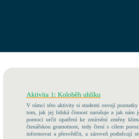
Aktivita 1: Koloběh uhlíku
V rámci této aktivity si studenti osvojí poznatk
tom, jak jej lidská činnost narušuje a jak nám
pomoci určit opatření ke zmírnění změny klim
čtenářskou gramotnost, tedy čtení s cílem poro
informovat a přesvědčit, a zároveň podněcují s