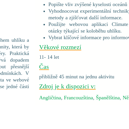
Popište vliv zvýšené kyselosti oceán
Vyhodnocovat experimentální techniky
metody a zjišťovat další informace.
Použijte webovou aplikaci Clima
otázky týkající se koloběhu uhlíku.
Vybrat klíčové informace pro informov
během uhlíku a
Věkové rozmezí
nity, která by
ry. Praktická
11- 14 let
bývá dopadem
Čas
ut přesnější
podmínkách. V
přibližně 45 minut na jednu aktivitu
data ve webové
Zdroj je k dispozici v:
se jedné části
Angličtina
,
Francouzština
,
Španělština
,
Ně