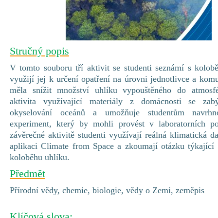
Stručný popis
V tomto souboru tří aktivit se studenti seznámí s kolo
využijí jej k určení opatření na úrovni jednotlivce a komu
měla snížit množství uhlíku vypouštěného do atmosfé
aktivita využívající materiály z domácnosti se za
okyselování oceánů a umožňuje studentům navrhno
experiment, který by mohli provést v laboratorních 
závěrečné aktivitě studenti využívají reálná klimatická 
aplikaci Climate from Space a zkoumají otázku týkající 
koloběhu uhlíku.
Předmět
Přírodní vědy, chemie, biologie, vědy o Zemi, zeměpis
Klíčová slova: