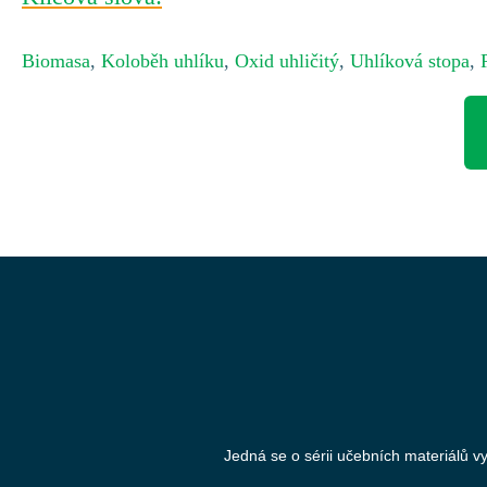
Biomasa
,
Koloběh uhlíku
,
Oxid uhličitý
,
Uhlíková stopa
,
Jedná se o sérii učebních materiálů v