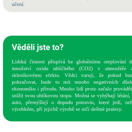
učení.
Věděli jste to?
Lidská činnost přispívá ke globálnímu oteplování t
množství oxidu uhličitého (CO2) v atmosféře 
skleníkovému efektu. Vědci varují, že pokud bud
pokračovat, bude to mít mnoho negativních důsle
ekonomiku i přírodu. Mnoho lidí proto začalo provádě
snížit svou uhlíkovou stopu. Možná se vyhýbají létání,
auto, přemýšlejí o dopadu potravin, které jedí, ne
výrobkům, při jejichž výrobě se ničí deštné pralesy.