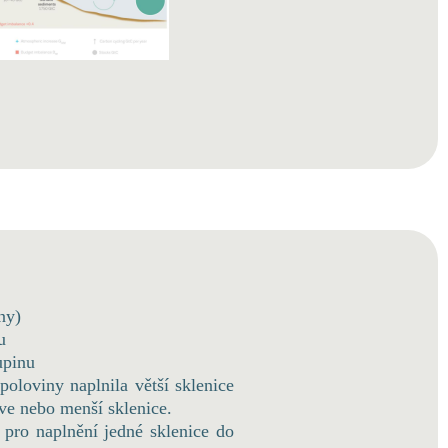
ny)
u
upinu
 poloviny naplnila větší sklenice
hve nebo menší sklenice.
 pro naplnění jedné sklenice do