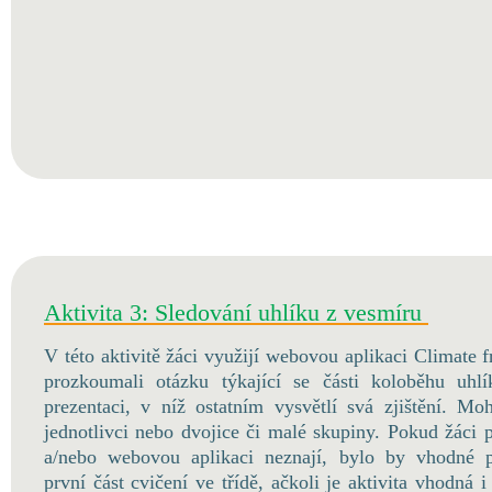
Aktivita 3: Sledování uhlíku z vesmíru
V této aktivitě žáci využijí webovou aplikaci Climate 
prozkoumali otázku týkající se části koloběhu uhlík
prezentaci, v níž ostatním vysvětlí svá zjištění. Mo
jednotlivci nebo dvojice či malé skupiny. Pokud žáci p
a/nebo webovou aplikaci neznají, bylo by vhodné p
první část cvičení ve třídě, ačkoli je aktivita vhodná 