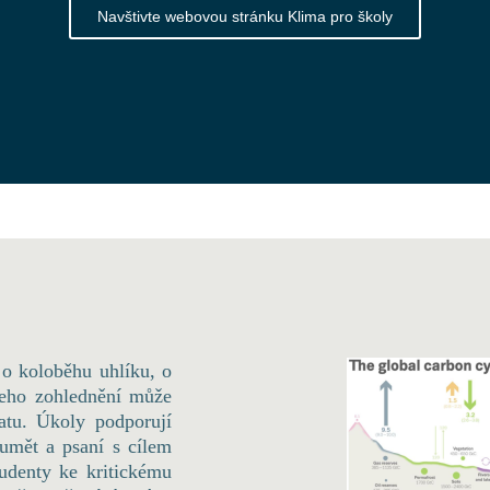
Navštivte webovou stránku Klima pro školy
y o koloběhu uhlíku, o
 jeho zohlednění může
atu. Úkoly podporují
zumět a psaní s cílem
tudenty ke kritickému