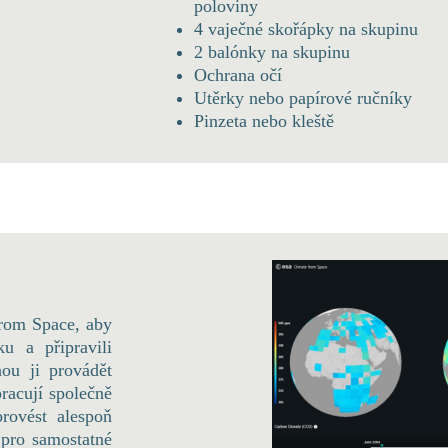
poloviny
4 vaječné skořápky na skupinu
2 balónky na skupinu
Ochrana očí
Utěrky nebo papírové ručníky
Pinzeta nebo kleště
from Space, aby
u a připravili
hou ji provádět
racují společně
rovést alespoň
i pro samostatné