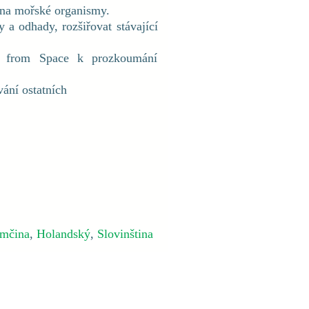
ů na mořské organismy.
 a odhady, rozšiřovat stávající
te from Space k prozkoumání
ání ostatních
mčina
,
Holandský
,
Slovinština