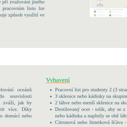
 při zvažování jiného
 pracovním listu lze
uje způsob využití ve
Vybavení
elování oceánů
Pracovní list pro studenty 2 (3 stra
o souvislosti
3 sklenice nebo kádinky na skupin
 zváží, jak by
2 láhve nebo menší sklenice na sk
tit více. Díky
Destilovaný ocet - tolik, aby se z
pro domácí nebo
nebo kádinka a naplnily se obě lá
Citronová nebo limetková šťáva -