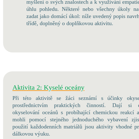
myšlení o svých znalostech a k využívání empatie
úhlu pohledu. Některé nebo všechny úkoly na
zadat jako domácí úkol: níže uvedený popis navrh
třídě, doplněný o doplňkovou aktivitu.
Aktivita 2: Kyselé oceány
Při této aktivitě se žáci seznámí s účinky okys
prostřednictvím praktických činností. Dají si d
okyselování oceánů s probíhající chemickou reakcí a
mohli pomocí stejného jednoduchého vybavení zjis
použití každodenních matriálů jsou aktivity vhodné 
dálkovou výuku.