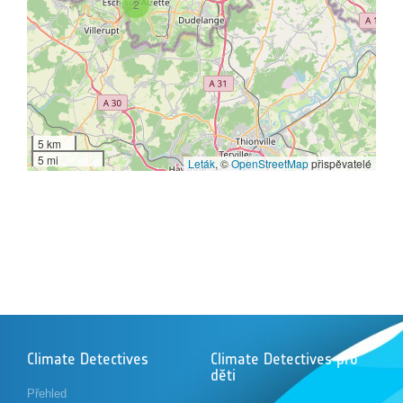
2
5 km
5 mi
Leták
, ©
OpenStreetMap
přispěvatelé
Climate Detectives
Climate Detectives pro
děti
Přehled