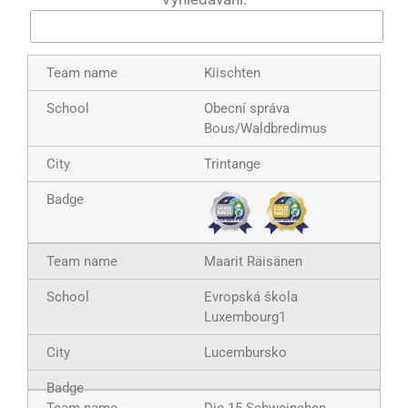
Kiischten
Obecní správa
Bous/Waldbredimus
Trintange
Maarit Räisänen
Evropská škola
Luxembourg1
Lucembursko