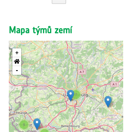
Mapa týmů zemí
+
-
7
5