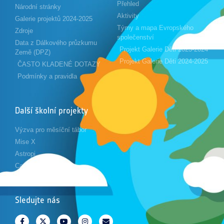
Přehled
Národní stránky
Aktivity
Galerie projektů 2024-2025
Týmy a mapa Evropského
Zdroje
společenství
Data z Dálkového průzkumu
Projekt Galerie Děti 2023-2024
Země (DPZ)
Projekt Galerie Děti 2024-2025
ČASTO KLADENÉ DOTAZY
Podmínky a pravidla
Další školní projekty
Výzva pro měsíční tábor
Mise X
Astropi
Cansat
Sledujte nás