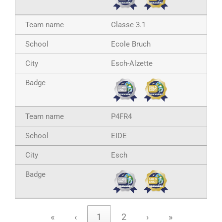
Classe 3.1
Ecole Bruch
Esch-Alzette
P4FR4
EIDE
Esch
«
‹
1
2
›
»