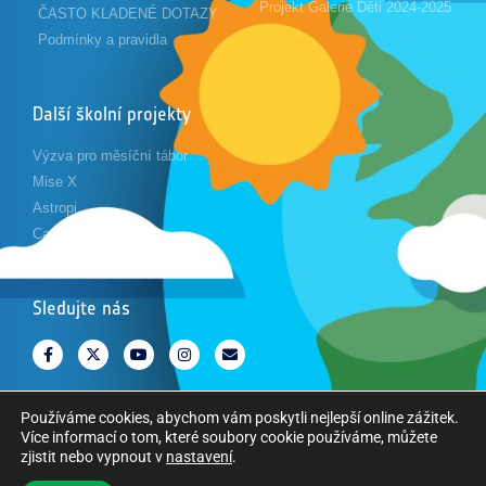
Projekt Galerie Děti 2024-2025
ČASTO KLADENÉ DOTAZY
Podmínky a pravidla
Další školní projekty
Výzva pro měsíční tábor
Mise X
Astropi
Cansat
Sledujte nás
Používáme cookies, abychom vám poskytli nejlepší online zážitek.
Více informací o tom, které soubory cookie používáme, můžete
zjistit nebo vypnout v
nastavení
.
Copyright © Evropská kosmická agentura. Všechna práva vyhrazena.