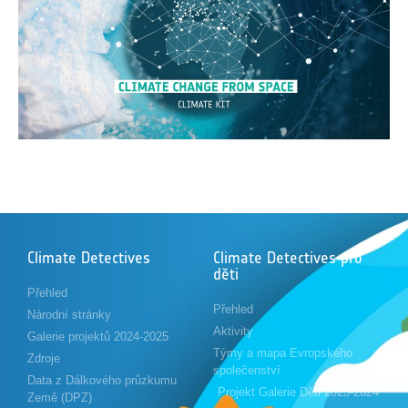
Climate Detectives
Climate Detectives pro
děti
Přehled
Přehled
Národní stránky
Aktivity
Galerie projektů 2024-2025
Týmy a mapa Evropského
Zdroje
společenství
Data z Dálkového průzkumu
Projekt Galerie Děti 2023-2024
Země (DPZ)