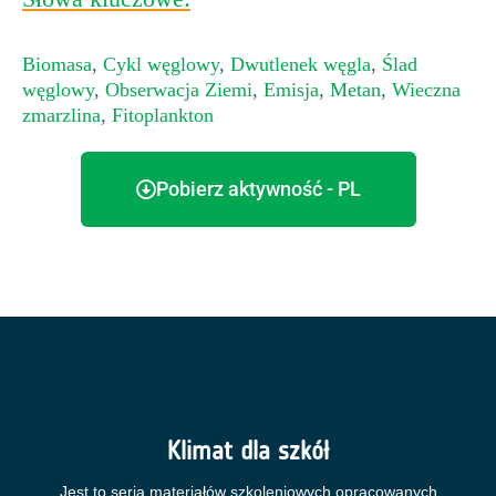
Biomasa
,
Cykl węglowy
,
Dwutlenek węgla
,
Ślad
węglowy
,
Obserwacja Ziemi
,
Emisja
,
Metan
,
Wieczna
zmarzlina
,
Fitoplankton
Pobierz aktywność - PL
Klimat dla szkół
Jest to seria materiałów szkoleniowych opracowanych