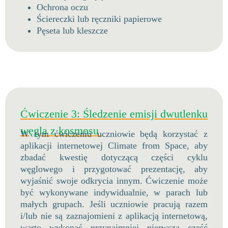
Ochrona oczu
Ściereczki lub ręczniki papierowe
Pęseta lub kleszcze
Ćwiczenie 3: Śledzenie emisji dwutlenku
węgla z kosmosu
W tym ćwiczeniu uczniowie będą korzystać z
aplikacji internetowej Climate from Space, aby
zbadać kwestię dotyczącą części cyklu
węglowego i przygotować prezentację, aby
wyjaśnić swoje odkrycia innym. Ćwiczenie może
być wykonywane indywidualnie, w parach lub
małych grupach. Jeśli uczniowie pracują razem
i/lub nie są zaznajomieni z aplikacją internetową,
warto wykonać przynajmniej pierwszą część