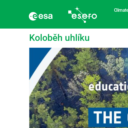
Climate
Štítek:
Metan
Koloběh uhlíku