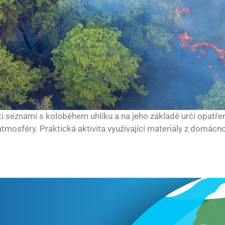
ti seznámí s koloběhem uhlíku a na jeho základě určí opatření
atmosféry. Praktická aktivita využívající materiály z domá