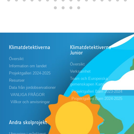
Klimatdetektiverna
Klimatdetektiverna
Junior
Översikt
Översikt
Information om landet
Verksamhet
Projektgalleri 2024-2025
Team och Europeiska
Resurser
gemenskapen Karta
Data från jordobservationer
Projektgalleri Barn 2023-2024
VANLIGA FRÅGOR
Projektgalleri Barn 2024-2025
Villkor och anvisningar
Andra skolprojekt
Utmaning i månlägret