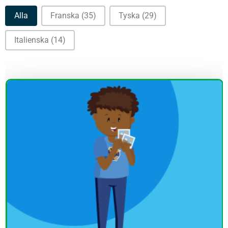
Språk
Alla
Franska
(35)
Tyska
(29)
Italienska
(14)