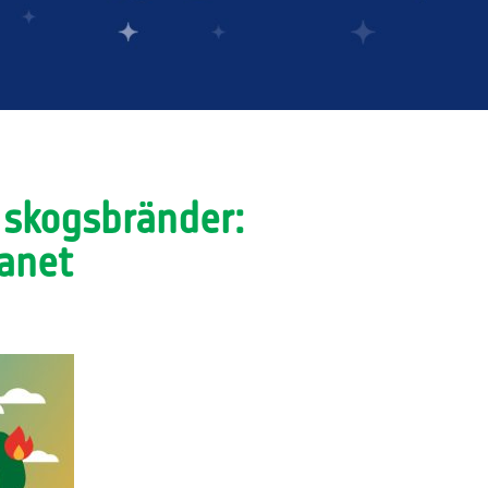
 skogsbränder:
lanet