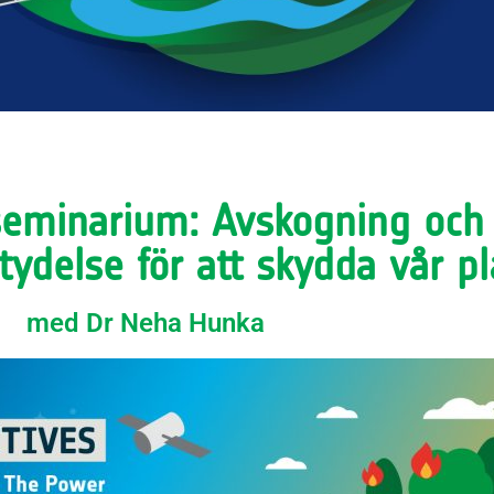
seminarium: Avskogning och
tydelse för att skydda vår p
med Dr Neha Hunka