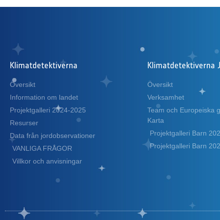
Klimatdetektiverna
Klimatdetektiverna 
Översikt
Översikt
Information om landet
Verksamhet
Projektgalleri 2024-2025
Team och Europeiska
Karta
Resurser
Projektgalleri Barn 2
Data från jordobservationer
Projektgalleri Barn 2
VANLIGA FRÅGOR
Villkor och anvisningar