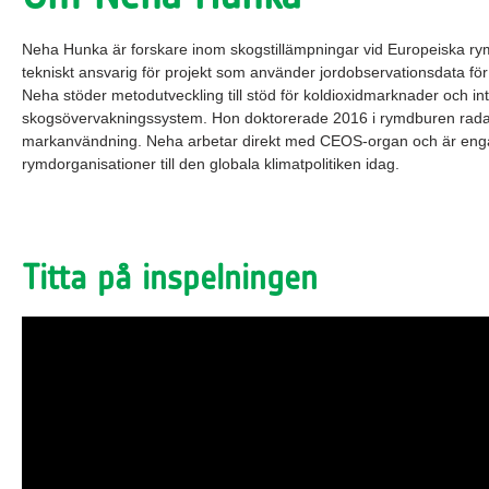
Neha Hunka är forskare inom skogstillämpningar vid Europeiska rym
tekniskt ansvarig för projekt som använder jordobservationsdata fö
Neha stöder metodutveckling till stöd för koldioxidmarknader och int
skogsövervakningssystem. Hon doktorerade 2016 i rymdburen radar 
markanvändning. Neha arbetar direkt med CEOS-organ och är engagera
rymdorganisationer till den globala klimatpolitiken idag.
Titta på inspelningen