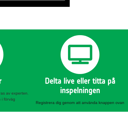
r
Delta live eller titta på
inspelningen
ras av experten.
 i förväg
Registrera dig genom att använda knappen ovan