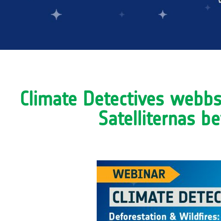
Climate Detectives webb
Satelliternas be