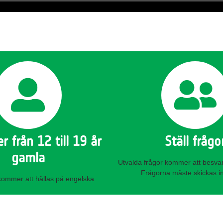
r från 12 till 19 år
Ställ frågo
gamla
Utvalda frågor kommer att besva
Frågorna måste skickas in
kommer att hållas på engelska