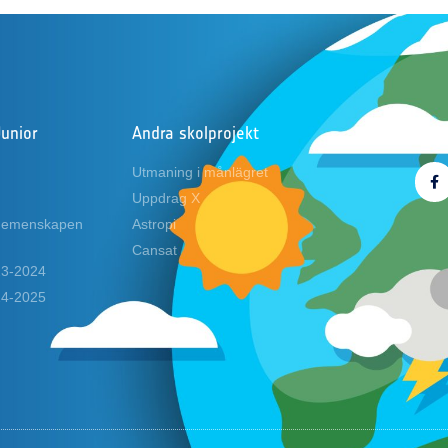
Junior
Andra skolprojekt
Följ
Utmaning i månlägret
Uppdrag X
 gemenskapen
Astropi
Cansat
023-2024
024-2025