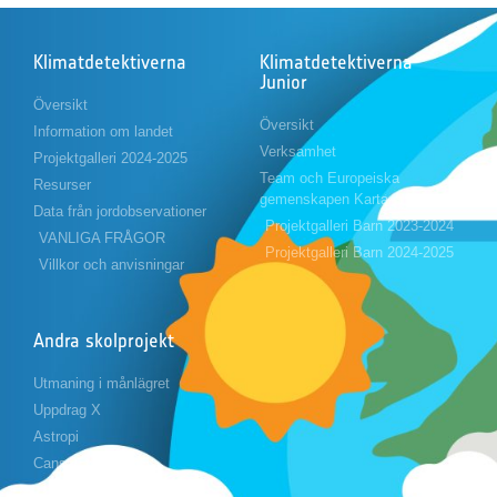
Klimatdetektiverna
Klimatdetektiverna
Junior
Översikt
Översikt
Information om landet
Verksamhet
Projektgalleri 2024-2025
Team och Europeiska
Resurser
gemenskapen Karta
Data från jordobservationer
Projektgalleri Barn 2023-2024
VANLIGA FRÅGOR
Projektgalleri Barn 2024-2025
Villkor och anvisningar
Andra skolprojekt
Utmaning i månlägret
Uppdrag X
Astropi
Cansat