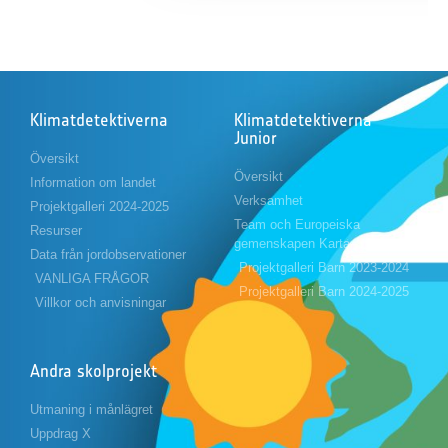
Klimatdetektiverna
Klimatdetektiverna
Junior
Översikt
Översikt
Information om landet
Verksamhet
Projektgalleri 2024-2025
Team och Europeiska
Resurser
gemenskapen Karta
Data från jordobservationer
Projektgalleri Barn 2023-2024
VANLIGA FRÅGOR
Projektgalleri Barn 2024-2025
Villkor och anvisningar
Andra skolprojekt
Utmaning i månlägret
Uppdrag X