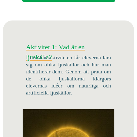
Aktivitet 1: Vad är en
ljuskälla?
I den här aktiviteten får eleverna lära
sig om olika ljuskällor och hur man
identifierar dem. Genom att prata om
de olika ljuskällorna klargörs
elevernas idéer om naturliga och
artificiella ljuskällor.