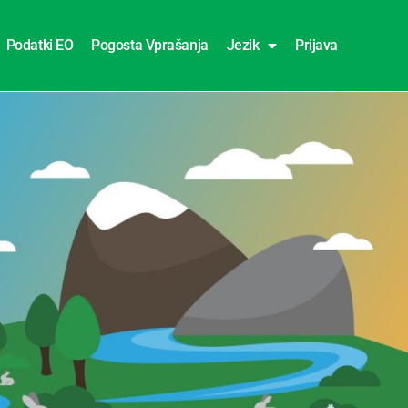
Podatki EO
Pogosta Vprašanja
Jezik
Prijava