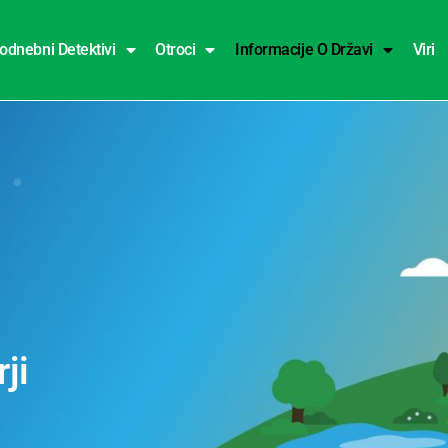
odnebni Detektivi
Otroci
Informacije O Državi
Viri
ji