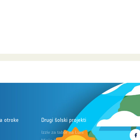
za otroke
Drugi šolski projekti
Sled
Izziv za tabor na Luni