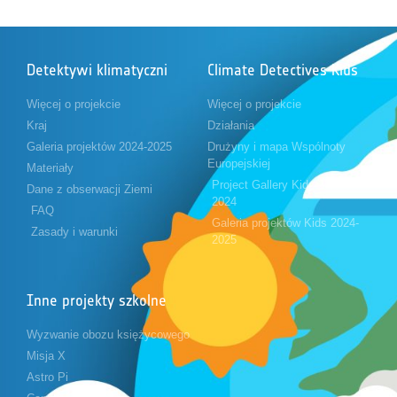
Detektywi klimatyczni
Climate Detectives Kids
Więcej o projekcie
Więcej o projekcie
Kraj
Działania
Galeria projektów 2024-2025
Drużyny i mapa Wspólnoty
Europejskiej
Materiały
Project Gallery Kids 2023-
Dane z obserwacji Ziemi
2024
FAQ
Galeria projektów Kids 2024-
Zasady i warunki
2025
Inne projekty szkolne
Wyzwanie obozu księżycowego
Misja X
Astro Pi