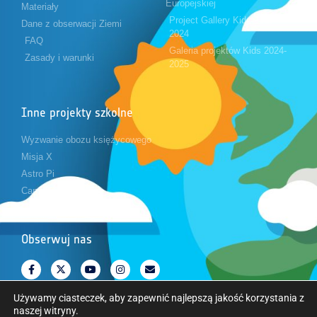
Europejskiej
Materiały
Project Gallery Kids 2023-
Dane z obserwacji Ziemi
2024
FAQ
Galeria projektów Kids 2024-
Zasady i warunki
2025
Inne projekty szkolne
Wyzwanie obozu księżycowego
Misja X
Astro Pi
CanSat
Obserwuj nas
Używamy ciasteczek, aby zapewnić najlepszą jakość korzystania z
naszej witryny.