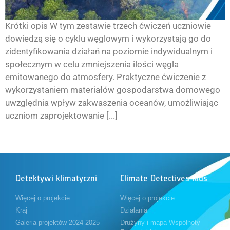
Krótki opis W tym zestawie trzech ćwiczeń uczniowie
dowiedzą się o cyklu węglowym i wykorzystają go do
zidentyfikowania działań na poziomie indywidualnym i
społecznym w celu zmniejszenia ilości węgla
emitowanego do atmosfery. Praktyczne ćwiczenie z
wykorzystaniem materiałów gospodarstwa domowego
uwzględnia wpływ zakwaszenia oceanów, umożliwiając
uczniom zaprojektowanie [...]
Detektywi klimatyczni
Climate Detectives Kids
Więcej o projekcie
Więcej o projekcie
Kraj
Działania
Galeria projektów 2024-2025
Drużyny i mapa Wspólnoty