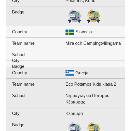
Potamos, Korfu
Szwecja
Mira och Campingtvillingarna
Grecja
Eco Potamos Kids klasa 2
Νηπιαγωγείο Ποταμού
Κέρκυρας
Κέρκυρα