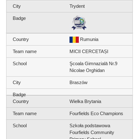
Trydent
Rumunia
MICII CERCETAȘI
Şcoala Gimnazialā Nr.9
Nicolae Orghidan
Braszów
Wielka Brytania
Fourfields Eco Champions
Szkoła podstawowa
Fourfields Community