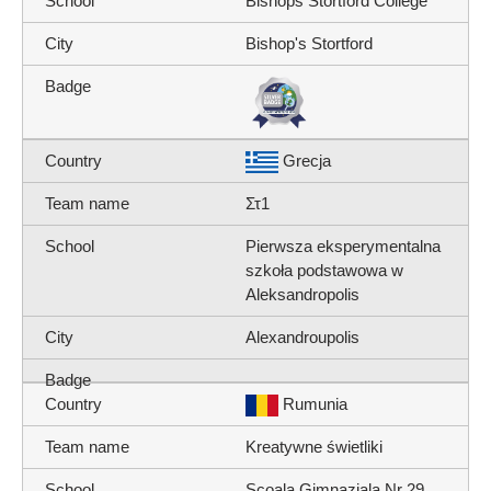
Bishops Stortford College
Bishop's Stortford
Grecja
Στ1
Pierwsza eksperymentalna
szkoła podstawowa w
Aleksandropolis
Alexandroupolis
Rumunia
Kreatywne świetliki
Scoala Gimnaziala Nr 29