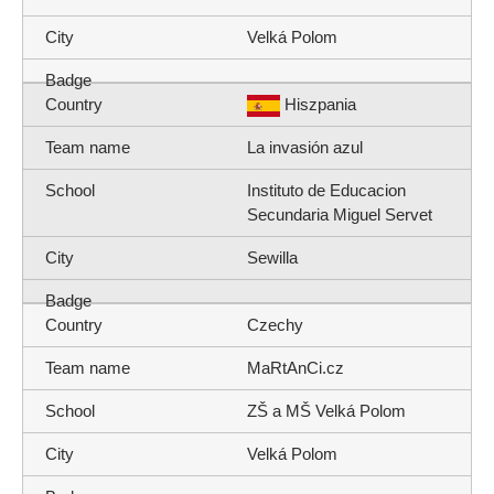
Velká Polom
Hiszpania
La invasión azul
Instituto de Educacion
Secundaria Miguel Servet
Sewilla
Czechy
MaRtAnCi.cz
ZŠ a MŠ Velká Polom
Velká Polom