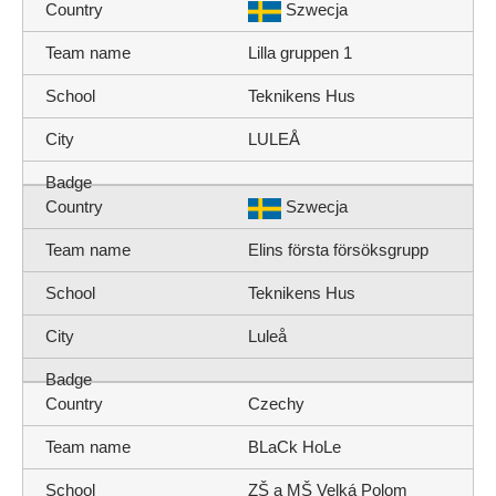
Szwecja
Lilla gruppen 1
Teknikens Hus
LULEÅ
Szwecja
Elins första försöksgrupp
Teknikens Hus
Luleå
Czechy
BLaCk HoLe
ZŠ a MŠ Velká Polom