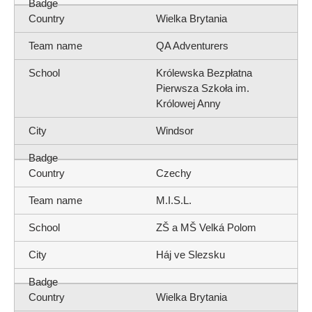
Wielka Brytania
QA Adventurers
Królewska Bezpłatna
Pierwsza Szkoła im.
Królowej Anny
Windsor
Czechy
M.I.S.L.
ZŠ a MŠ Velká Polom
Háj ve Slezsku
Wielka Brytania