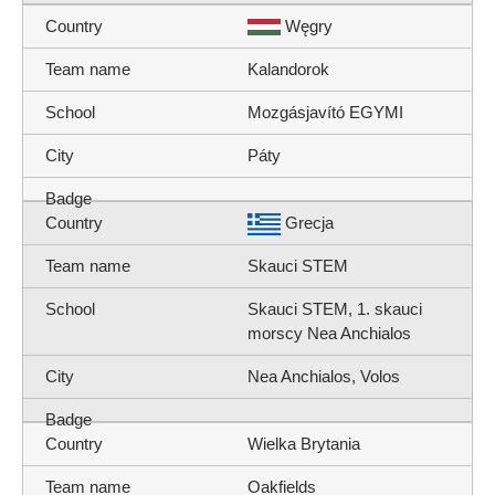
Węgry
Kalandorok
Mozgásjavító EGYMI
Páty
Grecja
Skauci STEM
Skauci STEM, 1. skauci
morscy Nea Anchialos
Nea Anchialos, Volos
Wielka Brytania
Oakfields