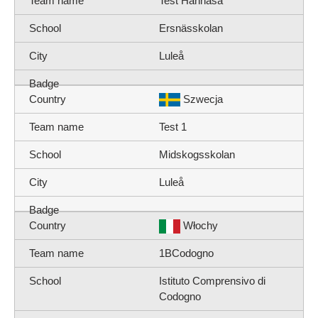
Test Hannasa
Ersnässkolan
Luleå
Szwecja
Test 1
Midskogsskolan
Luleå
Włochy
1BCodogno
Istituto Comprensivo di
Codogno