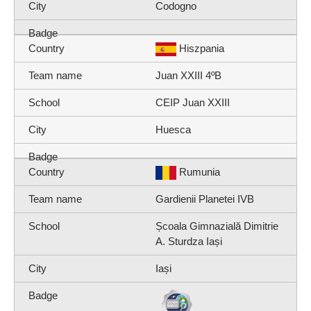
Codogno
Hiszpania
Juan XXIII 4ºB
CEIP Juan XXIII
Huesca
Rumunia
Gardienii Planetei IVB
Școala Gimnazială Dimitrie
A. Sturdza Iași
Iași