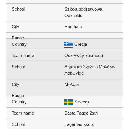
Szkoła podstawowa
Oakfields
Horsham
Grecja
Odkrywcy kosmosu
Δημοτικό Σχολείο Μολάων
Λακωνίας
Μολάοι
Szwecja
Bästa Fagge 2:an
Fagernäs skola