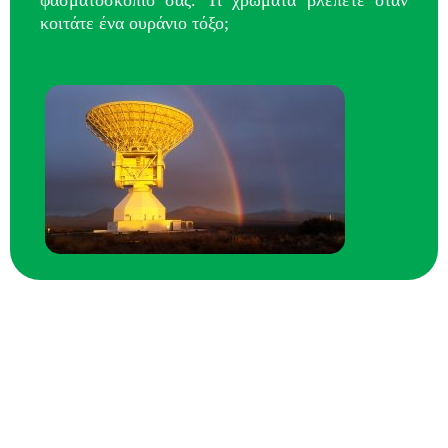
κοιτάτε ένα ουράνιο τόξο;