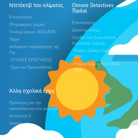
Ντετέκτιβ του κλίματος
Climate Detectives
Παιδιά
Επισκόπηση
Επισκόπηση
Πληροφορίες χώρας
Δραστηριότητες
Γκαλερί έργων 2024-2025
Ομάδες και Ευρωπαϊκός
Πόροι
Κοινοτικός Χάρτης
Δεδομένα παρατήρησης της
Project Gallery Kids 2023-
Γης
2024
ΣΥΧΝΈΣ ΕΡΩΤΉΣΕΙΣ
Project Gallery Kids 2024-
Όροι και Προϋποθέσεις
2025
Άλλα σχολικά έργα
Πρόκληση για την
κατασκήνωση στο φεγγάρι
Αποστολή X
Astropi
Cansat