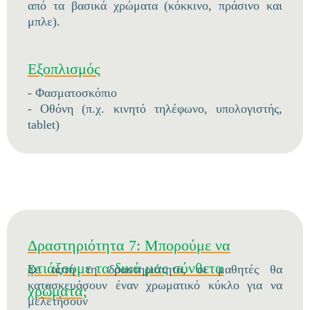
από τα βασικά χρώματα (κόκκινο, πράσινο και
μπλε).
Εξοπλισμός
- Φασματοσκόπιο
- Οθόνη (π.χ. κινητό τηλέφωνο, υπολογιστής,
tablet)
Δραστηριότητα 7: Μπορούμε να
φτιάξουμε τα δικά μας σύνθετα
Σε αυτή τη δραστηριότητα, οι μαθητές θα
κατασκευάσουν έναν χρωματικό κύκλο για να
χρώματα;
μελετήσουν