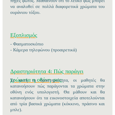
πηγές φωτός. Μαθαίνουν ότι το λευκό φως μπορεί
να αναλυθεί σε πολλά διαφορετικά χρώματα του
ουράνιου τόξου.
Εξοπλισμός
- Φασματοσκόπιο
- Κάμερα τηλεφώνου (προαιρετικά)
Δραστηριότητα 4: Πώς παράγει
χρώματα η οθόνη σας;
Σε αυτή τη δραστηριότητα, οι μαθητές θα
κατανοήσουν πώς παράγονται τα χρώματα στην
οθόνη ενός υπολογιστή. Θα μάθουν και θα
κατανοήσουν ότι τα εικονοστοιχεία αποτελούνται
από τρία βασικά χρώματα (κόκκινο, πράσινο και
μπλε).