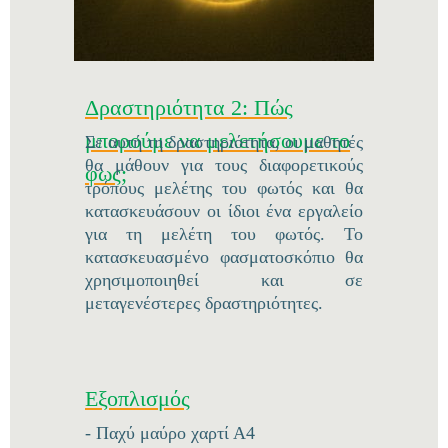
Δραστηριότητα 2: Πώς
μπορούμε να μελετήσουμε το
Σε αυτή τη δραστηριότητα, οι μαθητές
θα μάθουν για τους διαφορετικούς
φως;
τρόπους μελέτης του φωτός και θα
κατασκευάσουν οι ίδιοι ένα εργαλείο
για τη μελέτη του φωτός. Το
κατασκευασμένο φασματοσκόπιο θα
χρησιμοποιηθεί και σε
μεταγενέστερες δραστηριότητες.
Εξοπλισμός
- Παχύ μαύρο χαρτί Α4