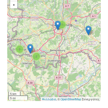
-
7
5
2
5 km
5 mi
Φυλλάδιο
, ©
OpenStreetMap
Συνεργάτες