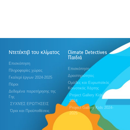
Ντετέκτιβ του κλίματος
Climate Detectives
Παιδιά
Επισκόπηση
Επισκόπηση
Πληροφορίες χώρας
Δραστηριότητες
Γκαλερί έργων 2024-2025
Ομάδες και Ευρωπαϊκός
Πόροι
Κοινοτικός Χάρτης
Δεδομένα παρατήρησης της
Project Gallery Kids 2023-
Γης
2024
ΣΥΧΝΈΣ ΕΡΩΤΉΣΕΙΣ
Project Gallery Kids 2024-
Όροι και Προϋποθέσεις
2025