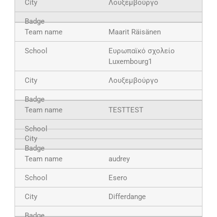
Λουξεμβούργο
Maarit Räisänen
Ευρωπαϊκό σχολείο
Luxembourg1
Λουξεμβούργο
TESTTEST
audrey
Esero
Differdange