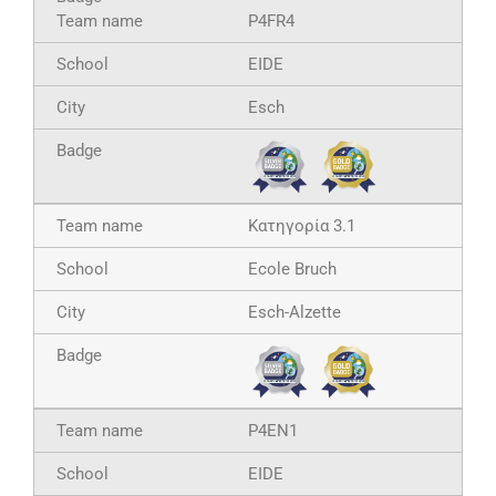
P4FR4
EIDE
Esch
Κατηγορία 3.1
Ecole Bruch
Esch-Alzette
P4EN1
EIDE