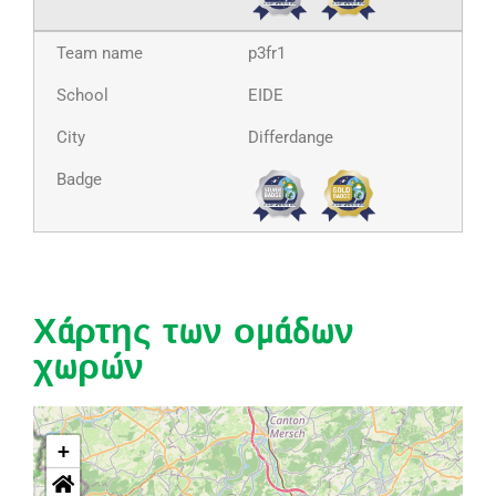
p3fr1
EIDE
Differdange
Χάρτης των ομάδων
χωρών
+