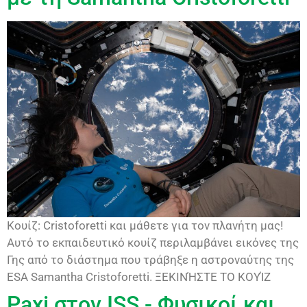
Κουίζ: Cristoforetti και μάθετε για τον πλανήτη μας!
Αυτό το εκπαιδευτικό κουίζ περιλαμβάνει εικόνες της
Γης από το διάστημα που τράβηξε η αστροναύτης της
ESA Samantha Cristoforetti. ΞΕΚΙΝΉΣΤΕ ΤΟ ΚΟΥΊΖ
Paxi στον ISS - Φυσικοί και