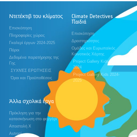
Ντετέκτιβ του κλίματος
Climate Detectives
Παιδιά
Επισκόπηση
Επισκόπηση
Πληροφορίες χώρας
Δραστηριότητες
Γκαλερί έργων 2024-2025
Ομάδες και Ευρωπαϊκός
Πόροι
Κοινοτικός Χάρτης
Δεδομένα παρατήρησης της
Project Gallery Kids 2023-
Γης
2024
ΣΥΧΝΈΣ ΕΡΩΤΉΣΕΙΣ
Project Gallery Kids 2024-
Όροι και Προϋποθέσεις
2025
Άλλα σχολικά έργα
Πρόκληση για την
κατασκήνωση στο φεγγάρι
Αποστολή X
Astropi