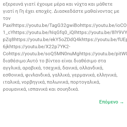
εξερευνά γιατί έχουμε μέρα και νύχτα και μάθετε
γιατί η Γη έχει εποχές. Διασκεδάστε μαθαίνοντας με
τον
Paxi!https://youtu.be/TagG32gwiBohttps://youtu.be/ioCO
1_cYhttps://youtu.be/hIqGfq0_iQIhttps://youtu.be/8lY9
pZq8https://youtu.be/ekY5oZDdQ4khttps://youtu.be/fUE
6jkhttps://youtu.be/X22p7YK2-
Cohttps://youtu.be/soQ5MN0nuMghttps://youtu.be/pit
διαθέσιμο:Αυτό το βίντεο είναι διαθέσιμο στα
αγγλικά, αραβικά, τσεχικά, δανικά, ολλανδικά,
εσθονικά, φινλανδικά, γαλλικά, γερμανικά, ελληνικά,
ιταλικά, νορβηγικά, πολωνικά, πορτογαλικά,
ρουμανικά, ισπανικά και σουηδικά.
Επόμενο
→