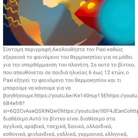
Σύντομη περιγραφή:Ακολουθήστε τον Paxi καθώς
εξερευνά το φαινόμενο του θερμοκηπίου για να μάθει
για την υπερθέρμανση του πλανήτη. Σε αυτό το βίντεο,
που απευθύνεται σε παιδιά ηλικίας 6 έως 12 ετών, ο
Paxi εξηγεί το φαινόμενο του θερμοκηπίου και τι
μπορούμε να κάνουμε για να
βοηθήσουμε.https://youtu.be/Ke140nuy15Ehttps://youtu.
6B4efr8?
si=6Q2CvAseQSXiNQwOhttps://youtu.be/tl0F4JEanCohttp
διαθέσιμο:Αυτό το βίντεο είναι διαθέσιμο στα
αγγλικά, αραβικά, τσεχικά, δανικά, ολλανδικά,
εσθονικά, φινλανδικά, γαλλικά, γερμανικά, ελληνικά,