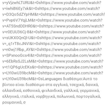
v=yVjzwhLTURU&t=0shttps://www.youtube.com/watch?
v=iwhiB6Ey7xk&t=0shttps://www.youtube.com/watch?
v=D3Qo5dZYpHM&t=0shttps://www.youtube.com/watch
v=Pvp6V7YqjLM&t=0shttps://www.youtube.com/watch?
v=AT5SndDDHR0&t=0shttps://www.youtube.com/watch?
v=r0EUU36Cj-8&t=0shttps://www.youtube.com/watch?
v=sUKX0QnQl-U&t=0shttps://www.youtube.com/watch?
v=_q1rT8cJNVI&t=0shttps://www.youtube.com/watch?
v=n0wj1Rbp_AY&t=0shttps://www.youtube.com/watch?
v=SPxnooGcs4I&t=0shttps://www.youtube.com/watch?
v=6EbRsSJ2LsM&t=0shttps://www.youtube.com/watch?
v=t1QP6gUcEKs&t=0shttps://www.youtube.com/watch?
v=LYI0wU39bcM&t=0shttps://www.youtube.com/watch?
v=LYI0wU39bcM&t=0sLanguages διαθέσιμο:Αυτό το
βίντεο είναι διαθέσιμο στα αγγλικά, τσεχικά, δανικά,
ολλανδικά, εσθονικά, φινλανδικά, γαλλικά, γερμανικά,
ελληνικά, ιταλικά, νορβηγικά, πολωνικά, πορτογαλικά,
ρουμανικά, σ