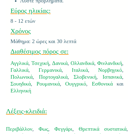
Λύστε προβλήματα.
Εύρος ηλικίας:
8 - 12 ετών
Χρόνος
Μάθημα: 2 ώρες και 30 λεπτά
Διαθέσιμος πόρος σε:
Αγγλικά
,
Τσεχική
,
Δανικά
,
Ολλανδικά
,
Φινλανδική
,
Γαλλικά
,
Γερμανικά
,
Ιταλικά
,
Νορβηγικό
,
Πολωνικά
,
Πορτογαλικά
,
Σλοβενική
,
Ισπανικά
,
Σουηδικά
,
Ρουμανικά
,
Ουγγρικό
,
Εσθονικά
και
Ελληνική
Λέξεις-κλειδιά:
Περιβάλλον
,
Φως
,
Φεγγάρι
,
Θρεπτικά συστατικά
,