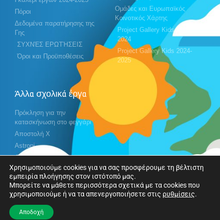
Ομάδες και Ευρωπαϊκός
Πόροι
Κοινοτικός Χάρτης
Δεδομένα παρατήρησης της
Project Gallery Kids 2023-
Γης
2024
ΣΥΧΝΈΣ ΕΡΩΤΉΣΕΙΣ
Project Gallery Kids 2024-
Όροι και Προϋποθέσεις
2025
Άλλα σχολικά έργα
Πρόκληση για την
κατασκήνωση στο φεγγάρι
Αποστολή X
Astropi
Cansat
Χρησιμοποιούμε cookies για να σας προσφέρουμε τη βέλτιστη
εμπειρία πλοήγησης στον ιστότοπό μας.
Μπορείτε να μάθετε περισσότερα σχετικά με τα cookies που
Ακολουθήστε μας
χρησιμοποιούμε ή να τα απενεργοποιήσετε στις
ρυθμίσεις
.
Αποδοχή