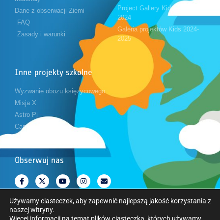
Project Gallery Kids 2023-
Dane z obserwacji Ziemi
2024
FAQ
Galeria projektów Kids 2024-
Zasady i warunki
2025
Inne projekty szkolne
Wyzwanie obozu księżycowego
Misja X
Astro Pi
CanSat
Obserwuj nas
Używamy ciasteczek, aby zapewnić najlepszą jakość korzystania z
naszej witryny.
Więcej informacji na temat plików ciasteczka, których używamy,