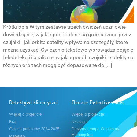
Krótki opis W tym zestawie trzech ćwiczeń uczniowie
dowiedzą się, w jaki sposób dane są gromadzone przez
czujniki i jak orbita satelity wpływa na szczegóły, które
można uzyskać. Ćwiczenie tekstowe wprowadza pojęcie
teledetekcji i analizuje, w jaki sposób czujniki i satelity na
różnych orbitach mogą być dopasowane do [...]
Detektywi klimatyczni
Climate Detectives Kids
Więcej o projekcie
Więcej o projekcie
Kraj
Działania
Galeria projektów 2024-2025
Drużyny i mapa Wspólnoty
Europejskiej
Materiały