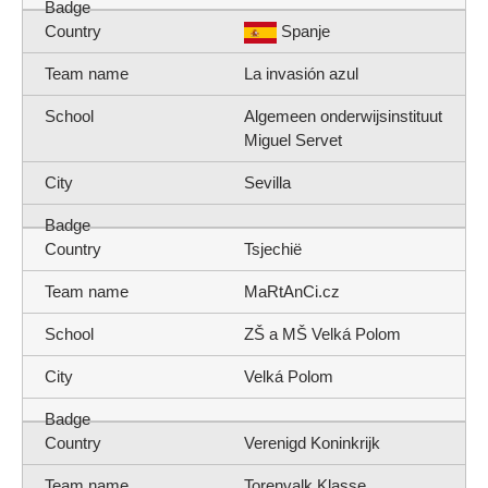
Spanje
La invasión azul
Algemeen onderwijsinstituut
Miguel Servet
Sevilla
Tsjechië
MaRtAnCi.cz
ZŠ a MŠ Velká Polom
Velká Polom
Verenigd Koninkrijk
Torenvalk Klasse