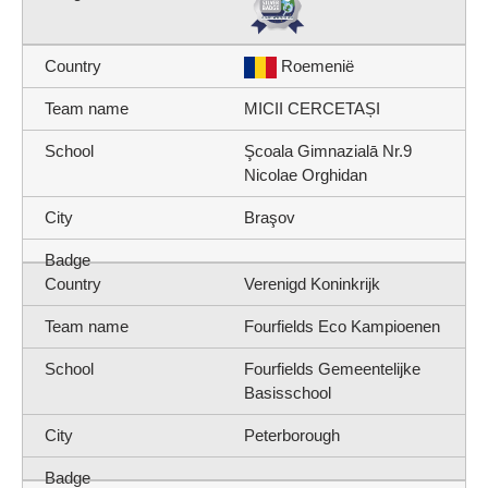
Roemenië
MICII CERCETAȘI
Şcoala Gimnazialā Nr.9
Nicolae Orghidan
Braşov
Verenigd Koninkrijk
Fourfields Eco Kampioenen
Fourfields Gemeentelijke
Basisschool
Peterborough