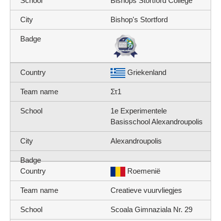
Bishops Stortford College
Bishop's Stortford
Griekenland
Στ1
1e Experimentele
Basisschool Alexandroupolis
Alexandroupolis
Roemenië
Creatieve vuurvliegjes
Scoala Gimnaziala Nr. 29