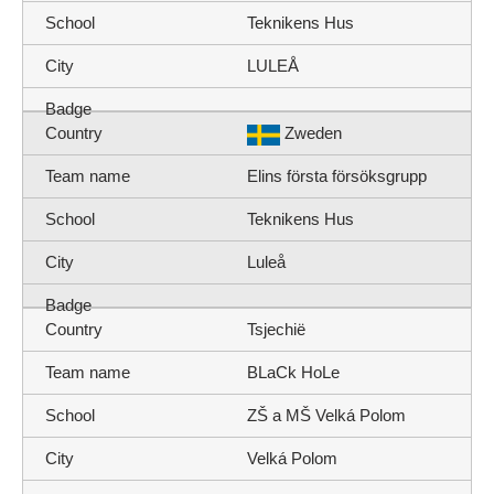
Teknikens Hus
LULEÅ
Zweden
Elins första försöksgrupp
Teknikens Hus
Luleå
Tsjechië
BLaCk HoLe
ZŠ a MŠ Velká Polom
Velká Polom