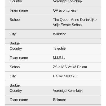
Verenigd Koninkrijk
QA avonturiers
The Queen Anne Koninklijke
Vrije Eerste School
Windsor
Tsjechië
M.I.S.L.
ZŠ a MŠ Velká Polom
Háj ve Slezsku
Verenigd Koninkrijk
Belmore