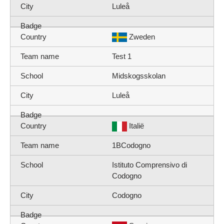
Luleå
Zweden
Test 1
Midskogsskolan
Luleå
Italië
1BCodogno
Istituto Comprensivo di
Codogno
Codogno