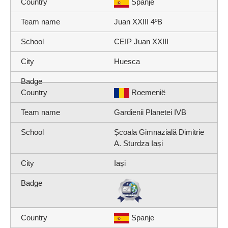
Spanje
Juan XXIII 4ºB
CEIP Juan XXIII
Huesca
Roemenië
Gardienii Planetei IVB
Școala Gimnazială Dimitrie
A. Sturdza Iași
Iași
Spanje