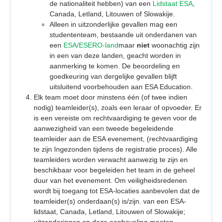
de nationaliteit hebben) van een
Lidstaat ESA
,
Canada, Letland, Litouwen of Slowakije.
Alleen in uitzonderlijke gevallen mag een
studententeam, bestaande uit onderdanen van
een
ESA/ESERO-land
maar
niet
woonachtig zijn
in een van deze landen, geacht worden in
aanmerking te komen. De beoordeling en
goedkeuring van dergelijke gevallen blijft
uitsluitend voorbehouden aan ESA Education.
Elk team moet door minstens één (
of
twee
indien
nodig
)
teamleider(s), zoals een leraar of opvoeder
. Er
is een
vereiste om rechtvaardiging te geven voor
de
aanwezigheid van een tweede
begeleidende
teamleider
aan de
ESA
evenement,
(rechtvaardiging
te zijn
Ingezonden
tijdens de
registratie
proces).
Alle
teamleiders
worden verwacht aanwezig te zijn en
beschikbaar voor
begeleiden
het team
in
de
geheel
duur van het evenement.
Om veiligheidsredenen
wordt bij toegang tot ESA-locaties aanbevolen dat de
teamleider(s) onderdaan(s) is/zijn.
van een ESA-
lidstaat, Canada, Letland,
Litouwen
of Slowakije
;
uitzonderingen op deze aanbeveling moeten