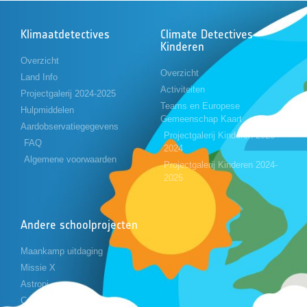
Klimaatdetectives
Climate Detectives
Kinderen
Overzicht
Overzicht
Land Info
Activiteiten
Projectgalerij 2024-2025
Teams en Europese
Hulpmiddelen
Gemeenschap Kaart
Aardobservatiegegevens
Projectgalerij Kinderen 2023-
FAQ
2024
Algemene voorwaarden
Projectgalerij Kinderen 2024-
2025
Andere schoolprojecten
Maankamp uitdaging
Missie X
Astropi
Cansat