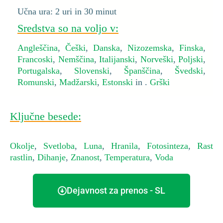
Učna ura: 2 uri in 30 minut
Sredstva so na voljo v:
Angleščina
,
Češki
,
Danska
,
Nizozemska
,
Finska
,
Francoski
,
Nemščina
,
Italijanski
,
Norveški
,
Poljski
,
Portugalska
,
Slovenski
,
Španščina
,
Švedski
,
Romunski
,
Madžarski
,
Estonski
in .
Grški
Ključne besede:
Okolje
,
Svetloba
,
Luna
,
Hranila
,
Fotosinteza
,
Rast
rastlin
,
Dihanje
,
Znanost
,
Temperatura
,
Voda
Dejavnost za prenos - SL