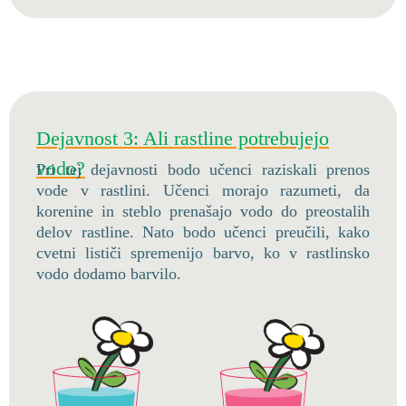
Dejavnost 3: Ali rastline potrebujejo
vodo?
Pri tej dejavnosti bodo učenci raziskali prenos
vode v rastlini. Učenci morajo razumeti, da
korenine in steblo prenašajo vodo do preostalih
delov rastline. Nato bodo učenci preučili, kako
cvetni lističi spremenijo barvo, ko v rastlinsko
vodo dodamo barvilo.