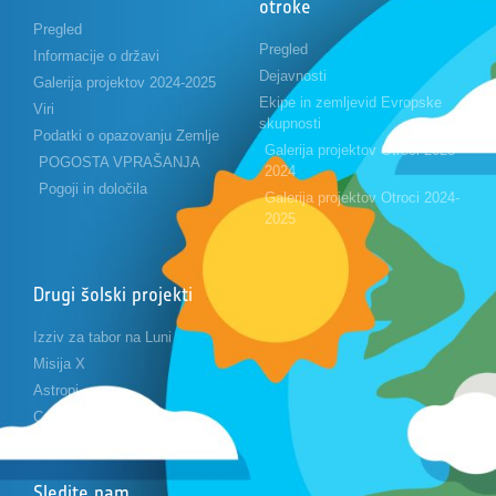
otroke
Pregled
Pregled
Informacije o državi
Dejavnosti
Galerija projektov 2024-2025
Ekipe in zemljevid Evropske
Viri
skupnosti
Podatki o opazovanju Zemlje
Galerija projektov Otroci 2023-
POGOSTA VPRAŠANJA
2024
Pogoji in določila
Galerija projektov Otroci 2024-
2025
Drugi šolski projekti
Izziv za tabor na Luni
Misija X
Astropi
Cansat
Sledite nam