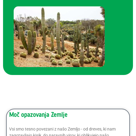
Moč opazovanja Zemlje
Vsi smo tesno povezani z našo Zemljo - od dreves, ki nam
zagotavljajo kisik, do naravnih virov, ki oblikujejo našo