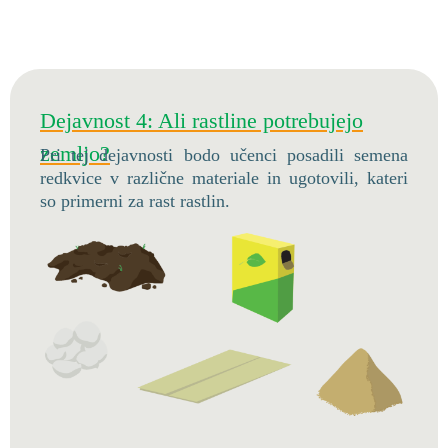
Dejavnost 4: Ali rastline potrebujejo
zemljo?
Pri tej dejavnosti bodo učenci posadili semena
redkvice v različne materiale in ugotovili, kateri
so primerni za rast rastlin.