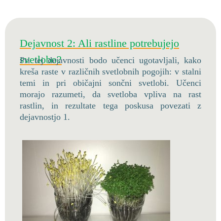
Dejavnost 2: Ali rastline potrebujejo
svetlobo?
Pri tej dejavnosti bodo učenci ugotavljali, kako
kreša raste v različnih svetlobnih pogojih: v stalni
temi in pri običajni sončni svetlobi. Učenci
morajo razumeti, da svetloba vpliva na rast
rastlin, in rezultate tega poskusa povezati z
dejavnostjo 1.