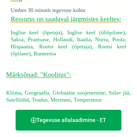
Umbes 30 minutit tegevuse kohta
Ressurss on saadaval järgmistes keeltes:
Inglise keel (õpetaja)
,
Inglise keel (üliõpilane)
,
Saksa
,
Prantsuse
,
Hollandi
,
Itaalia
,
Norra
,
Poola
,
Hispaania
,
Rootsi keel (õpetaja)
,
Rootsi keel
(õpilane)
,
Rumeenia
Märksõnad: "Koolitus":
Kliima
,
Geograafia
,
Globaalne soojenemine
,
Sulav jää
,
Satelliidid
,
Teadus
,
Meretase
,
Temperatuur
Tegevuse allalaadimine - ET