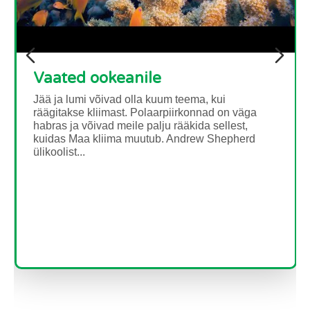
Infrapunase veebikaamera
häkkimine - infrapunavalguse
kasutamine maailma
vaatlemiseks uuel viisil
Lühikirjeldus See kolmest tegevusest koosnev
komplekt võimaldab õpilastel mõista
elektromagnetilist spektrit ja jälgida
infrapunakiirgust läbi...
Loe edasi