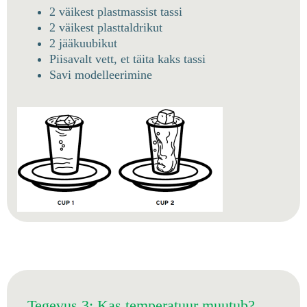
2 väikest plastmassist tassi
2 väikest plasttaldrikut
2 jääkuubikut
Piisavalt vett, et täita kaks tassi
Savi modelleerimine
Tegevus 3: Kas temperatuur muutub?