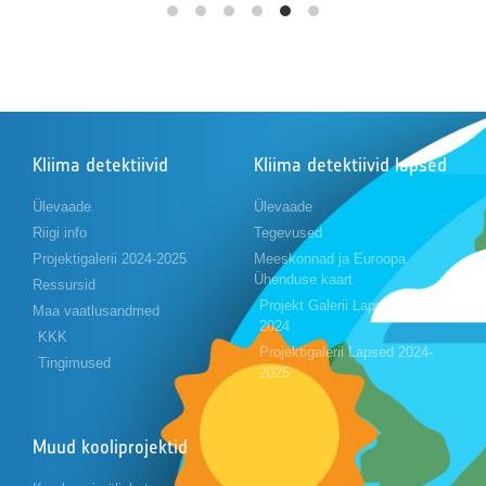
Kliima detektiivid
Kliima detektiivid lapsed
Ülevaade
Ülevaade
Riigi info
Tegevused
Projektigalerii 2024-2025
Meeskonnad ja Euroopa
Ühenduse kaart
Ressursid
Projekt Galerii Lapsed 2023-
Maa vaatlusandmed
2024
KKK
Projektigalerii Lapsed 2024-
Tingimused
2025
Muud kooliprojektid