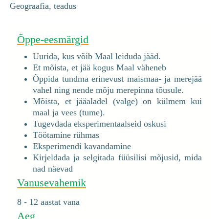
Geograafia, teadus
Õppe-eesmärgid
Uurida, kus võib Maal leiduda jääd.
Et mõista, et jää kogus Maal väheneb
Õppida tundma erinevust maismaa- ja merejää
vahel ning nende mõju merepinna tõusule.
Mõista, et jääaladel (valge) on külmem kui
maal ja vees (tume).
Tugevdada eksperimentaalseid oskusi
Töötamine rühmas
Eksperimendi kavandamine
Kirjeldada ja selgitada füüsilisi mõjusid, mida
nad näevad
Vanusevahemik
8 - 12 aastat vana
Aeg