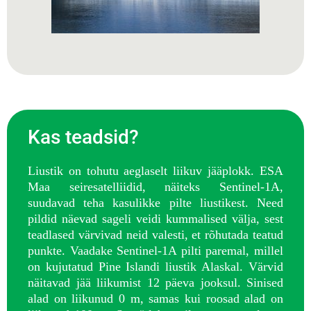
Kas teadsid?
Liustik on tohutu aeglaselt liikuv jääplokk. ESA
Maa seiresatelliidid, näiteks Sentinel-1A,
suudavad teha kasulikke pilte liustikest. Need
pildid näevad sageli veidi kummalised välja, sest
teadlased värvivad neid valesti, et rõhutada teatud
punkte. Vaadake Sentinel-1A pilti paremal, millel
on kujutatud Pine Islandi liustik Alaskal. Värvid
näitavad jää liikumist 12 päeva jooksul. Sinised
alad on liikunud 0 m, samas kui roosad alad on