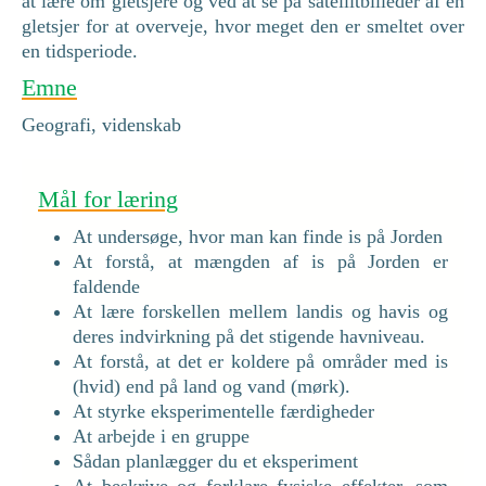
at lære om gletsjere og ved at se på satellitbilleder af en
gletsjer for at overveje, hvor meget den er smeltet over
en tidsperiode.
Emne
Geografi, videnskab
Mål for læring
At undersøge, hvor man kan finde is på Jorden
At forstå, at mængden af is på Jorden er
faldende
At lære forskellen mellem landis og havis og
deres indvirkning på det stigende havniveau.
At forstå, at det er koldere på områder med is
(hvid) end på land og vand (mørk).
At styrke eksperimentelle færdigheder
At arbejde i en gruppe
Sådan planlægger du et eksperiment