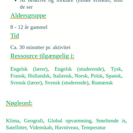
At beskrive og forklare fysiske effekter, som
de ser
Aldersgruppe
8 - 12 år gammel
Tid
Ca. 30 minutter pr. aktivitet
Ressource tilgængelig i:
Engelsk (lærer)
,
Engelsk (studerende)
,
Tysk
,
Fransk
,
Hollandsk
,
Italiensk
,
Norsk
,
Polsk
,
Spansk
,
Svensk (lærer)
,
Svensk (studerende)
,
Rumænsk
Nøgleord:
Klima
,
Geografi
,
Global opvarmning
,
Smeltende is
,
Satellitter
,
Videnskab
,
Havniveau
,
Temperatur