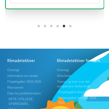
Læs mere her
Klimadetektiver
Klimadetektiver for børn
Oversigt
Oversigt
Information om landet
Aktiviteter
Projektgalleri 2024-2025
Teams og kort over det
europæiske fællesskab
Ressourcer
Projektgalleri Børn 2023-2024
Data fra jordobservation
Projektgalleri for børn 2024-
OFTE STILLEDE
2025
SPØRGSMÅL