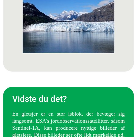
Vidste du det?
En gletsjer er en stor isblok, der bevæger sig
langsomt. ESA's jordobservationssatellitter, såsom
Sentinel-1A, kan producere nyttige billeder af
gletsjere. Disse billeder ser ofte lidt mærkelige ud,