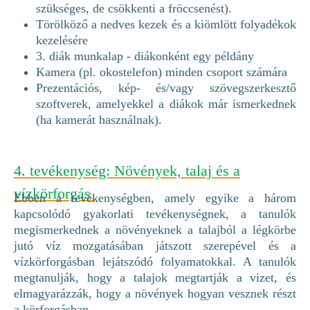
szükséges, de csökkenti a fröccsenést).
Törölköző a nedves kezek és a kiömlött folyadékok
kezelésére
3. diák munkalap - diákonként egy példány
Kamera (pl. okostelefon) minden csoport számára
Prezentációs, kép- és/vagy szövegszerkesztő
szoftverek, amelyekkel a diákok már ismerkednek
(ha kamerát használnak).
4. tevékenység: Növények, talaj és a
vízkörforgás
Ebben a tevékenységben, amely egyike a három
kapcsolódó gyakorlati tevékenységnek, a tanulók
megismerkednek a növényeknek a talajból a légkörbe
jutó víz mozgatásában játszott szerepével és a
vízkörforgásban lejátszódó folyamatokkal. A tanulók
megtanulják, hogy a talajok megtartják a vizet, és
elmagyarázzák, hogy a növények hogyan vesznek részt
a körforgásban.