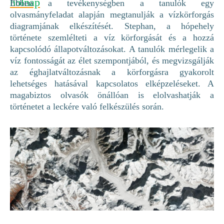
holnap
Ebben a tevékenységben a tanulók egy
olvasmányfeladat alapján megtanulják a vízkörforgás
diagramjának elkészítését. Stephan, a hópehely
története szemlélteti a víz körforgását és a hozzá
kapcsolódó állapotváltozásokat. A tanulók mérlegelik a
víz fontosságát az élet szempontjából, és megvizsgálják
az éghajlatváltozásnak a körforgásra gyakorolt
lehetséges hatásával kapcsolatos elképzeléseket. A
magabiztos olvasók önállóan is elolvashatják a
történetet a leckére való felkészülés során.