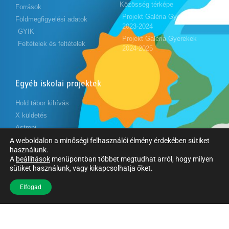
Közösség térképe
Források
Projekt Galéria Gyerekek
Földmegfigyelési adatok
2023-2024
GYIK
Projekt Galéria Gyerekek
Feltételek és feltételek
2024-2025
Egyéb iskolai projektek
Hold tábor kihívás
X küldetés
Astropi
Cansat
A weboldalon a minőségi felhasználói élmény érdekében sütiket
használunk.
A
beállítások
menüpontban többet megtudhat arról, hogy milyen
sütiket használunk, vagy kikapcsolhatja őket.
Kövessen minket
Elfogad