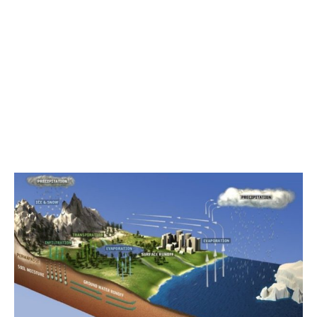
lévő vízcseppek elég nehezek, eső vagy hó formájában
visszahullanak a Földre. Az esővíz és az olvadó hó és
jég visszaáramolhat az óceánba vagy beszivároghat a
talajba. A földbe szivárgó víz összegyűlhet a földalatti
víztartó rétegekben, vagy a növények gyökerei
felvehetik, és végül eljuthat a talajba.
vissza a levegőbe. Ez a vízkörforgás létfontosságú a
földi élet fenntartásához, és a víz körforgásától függünk
a higiénia és az ipar, valamint az ivás és az
élelmiszertermelés szempontjából.