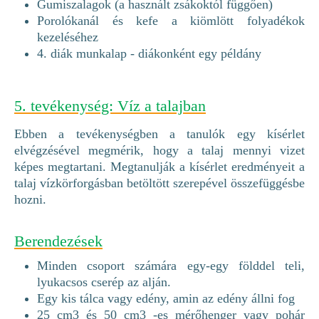
Gumiszalagok (a használt zsákoktól függően)
Porolókanál és kefe a kiömlött folyadékok
kezeléséhez
4. diák munkalap - diákonként egy példány
5. tevékenység: Víz a talajban
Ebben a tevékenységben a tanulók egy kísérlet
elvégzésével megmérik, hogy a talaj mennyi vizet
képes megtartani. Megtanulják a kísérlet eredményeit a
talaj vízkörforgásban betöltött szerepével összefüggésbe
hozni.
Berendezések
Minden csoport számára egy-egy földdel teli,
lyukacsos cserép az alján.
Egy kis tálca vagy edény, amin az edény állni fog
25 cm3 és 50 cm3 -es mérőhenger vagy pohár