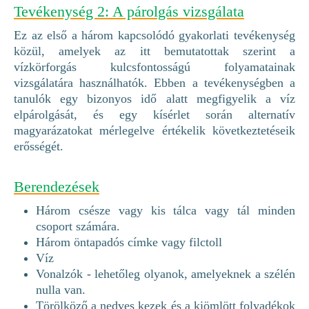
Tevékenység 2: A párolgás vizsgálata
Ez az első a három kapcsolódó gyakorlati tevékenység
közül, amelyek az itt bemutatottak szerint a
vízkörforgás kulcsfontosságú folyamatainak
vizsgálatára használhatók. Ebben a tevékenységben a
tanulók egy bizonyos idő alatt megfigyelik a víz
elpárolgását, és egy kísérlet során alternatív
magyarázatokat mérlegelve értékelik következtetéseik
erősségét.
Berendezések
Három csésze vagy kis tálca vagy tál minden
csoport számára.
Három öntapadós címke vagy filctoll
Víz
Vonalzók - lehetőleg olyanok, amelyeknek a szélén
nulla van.
Törölköző a nedves kezek és a kiömlött folyadékok