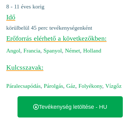
8 - 11 éves korig
Idő
körülbelül 45 perc tevékenységenként
Erőforrás elérhető a következőkben:
Angol
,
Francia
,
Spanyol
,
Német
,
Holland
Kulcsszavak:
Páralecsapódás
,
Párolgás
,
Gáz
,
Folyékony
,
Vízgőz
Tevékenység letöltése - HU