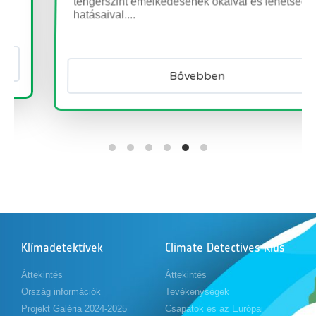
hatásaival....
Bővebben
Klímadetektívek
Climate Detectives Kids
Áttekintés
Áttekintés
Ország információk
Tevékenységek
Projekt Galéria 2024-2025
Csapatok és az Európai