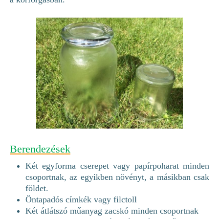
Berendezések
Két egyforma cserepet vagy papírpoharat minden
csoportnak, az egyikben növényt, a másikban csak
földet.
Öntapadós címkék vagy filctoll
Két átlátszó műanyag zacskó minden csoportnak