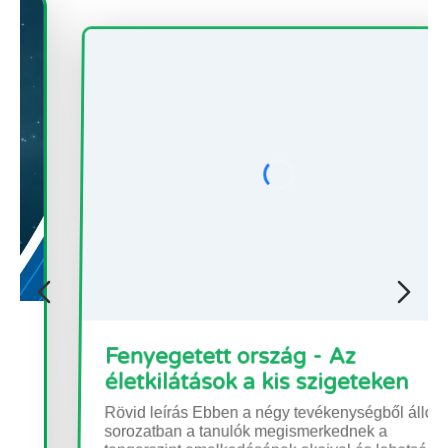
Fenyegetett ország - Az
életkilátások a kis szigeteken
Rövid leírás Ebben a négy tevékenységből álló
sorozatban a tanulók megismerkednek a
tengerszint emelkedésének okaival és lehetséges