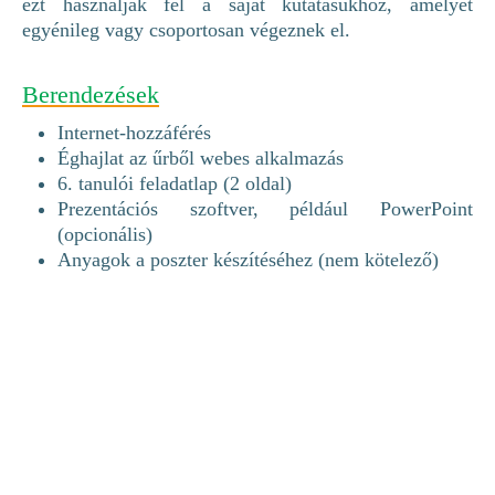
ezt használják fel a saját kutatásukhoz, amelyet
egyénileg vagy csoportosan végeznek el.
Berendezések
Internet-hozzáférés
Éghajlat az űrből webes alkalmazás
6. tanulói feladatlap (2 oldal)
Prezentációs szoftver, például PowerPoint
(opcionális)
Anyagok a poszter készítéséhez (nem kötelező)
Tudtad?
Ahogy a Nap felmelegíti a Földet, meleg, nedves
levegő emelkedik fel a szárazföld, az óceánok és más
vízfelületek felszínéről; a levegőben lévő vízgőz
kondenzálódik, és felhőket alkot; amikor a felhőben