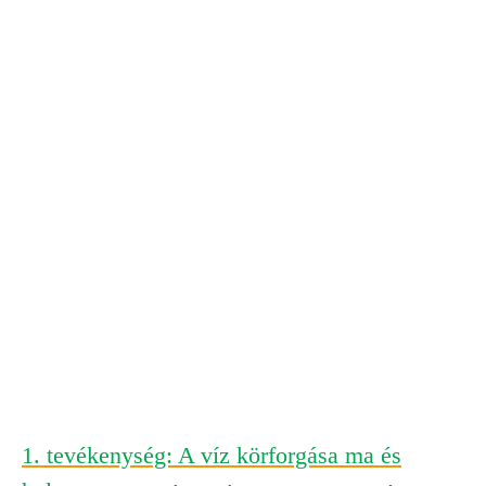
Az iskolák éghajlata
Az ESA Éghajlatváltozási
Kezdeményezése (CCI) által
kifejlesztett, az éghajlati
rendszer kulcsfontosságú
aspektusaira összpontosító
tantermi forrássorozat.
Látogasson el a Climate for Schools
weboldalára
1. tevékenység: A víz körforgása ma és