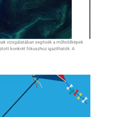
ainak vizsgálatában segítsék a műholdképek
sztott konkrét fókuszhoz igazíthatók. A