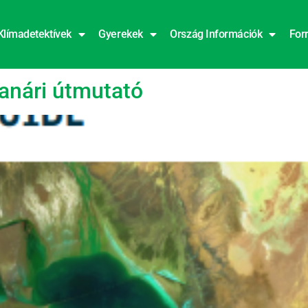
Klímadetektívek
Gyerekek
Ország Információk
For
anári útmutató