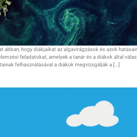
kat abban, hogy diákjaikat az algavirágzások és azok hatás
lemzési feladatokat, amelyek a tanár és a diákok által vála
inak felhasználásával a diákok megvizsgálják a [...]