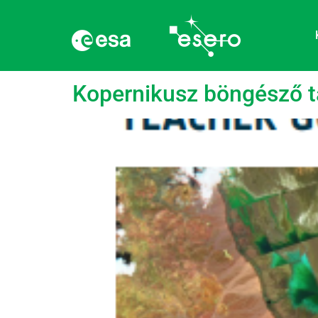
Címke:
Műholdak
Kopernikusz böngésző t