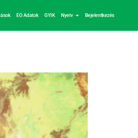
rások
EO Adatok
GYIK
Nyelv
Bejelentkezés