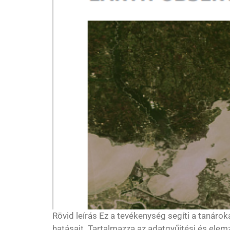
Rövid leírás Ez a tevékenység segíti a tanáro
hatásait. Tartalmazza az adatgyűjtési és elemz