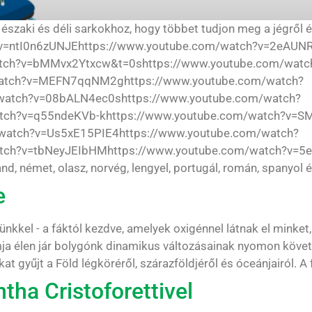
 északi és déli sarkokhoz, hogy többet tudjon meg a jégről 
h?v=ntI0n6zUNJEhttps://www.youtube.com/watch?v=2eAU
atch?v=bMMvx2Ytxcw&t=0shttps://www.youtube.com/watc
atch?v=MEFN7qqNM2ghttps://www.youtube.com/watch?
atch?v=08bALN4ec0shttps://www.youtube.com/watch?
tch?v=q55ndeKVb-khttps://www.youtube.com/watch?v=SM
atch?v=Us5xE15PIE4https://www.youtube.com/watch?
tch?v=tbNeyJEIbHMhttps://www.youtube.com/watch?v=5ee
lland, német, olasz, norvég, lengyel, portugál, román, spanyol 
e
kel - a fáktól kezdve, amelyek oxigénnel látnak el minket,
mja élen jár bolygónk dinamikus változásainak nyomon kö
t gyűjt a Föld légköréről, szárazföldjéről és óceánjairól. A f
tha Cristoforettivel