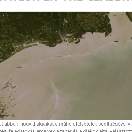
kat abban, hogy diákjaikat a műholdfelvételek segítségével 
ési feladatokat, amelyek a tanár és a diákok által választo