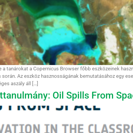
ítse a tanárokat a Copernicus Browser főbb eszközeinek has
ás során. Az eszköz hasznosságának bemutatásához egy ese
es aszály áll […]
tanulmány: Oil Spills From Sp