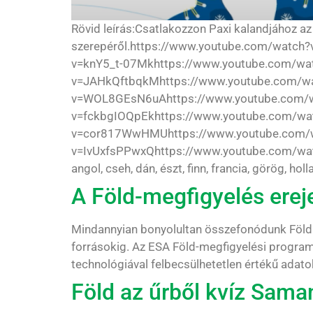
Rövid leírás:Csatlakozzon Paxi kalandjához az
szerepéről.https://www.youtube.com/watc
v=knY5_t-07Mkhttps://www.youtube.com/w
v=JAHkQftbqkMhttps://www.youtube.com/w
v=WOL8GEsN6uAhttps://www.youtube.com/w
v=fckbgIOQpEkhttps://www.youtube.com/wa
v=cor817WwHMUhttps://www.youtube.com/w
v=IvUxfsPPwxQhttps://www.youtube.com/wa
angol, cseh, dán, észt, finn, francia, görög, ho
A Föld-megfigyelés erej
Mindannyian bonyolultan összefonódunk Földünk
forrásokig. Az ESA Föld-megfigyelési progra
technológiával felbecsülhetetlen értékű adatoka
Föld az űrből kvíz Saman