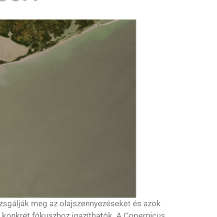
vizsgálják meg az olajszennyezéseket és azok
tt konkrét fókuszhoz igazíthatók. A Copernicus