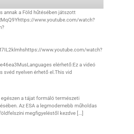
és annak a Föld hűtésében játszott
NRMqQ9Yhttps://www.youtube.com/watch?
h?
7IL2klmhshttps://www.youtube.com/watch?
46ea3MusLanguages elérhető:Ez a videó
és svéd nyelven érhető el.This vid
 egészen a tájat formáló természeti
vetésében. Az ESA a legmodernebb műholdas
öldfelszíni megfigyeléstől kezdve [...]