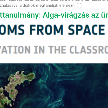
nálásával a diákok megtanulják elemezni [...]
tanulmány: Alga-virágzás az űr