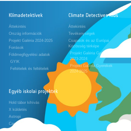
Klímadetektívek
Climate Detectives Kids
Áttekintés
Áttekintés
Ország információk
Tevékenységek
Projekt Galéria 2024-2025
Csapatok és az Európai
Közösség térképe
Források
Projekt Galéria Gyerekek
Földmegfigyelési adatok
2023-2024
GYIK
Projekt Galéria Gyerekek
Feltételek és feltételek
2024-2025
Egyéb iskolai projektek
Hold tábor kihívás
X küldetés
Astropi
Cansat