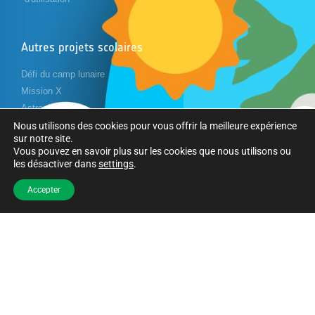
Autres projets scolaires
Défi du camp lunaire
Mission X
Astropi
Cansat
Nous utilisons des cookies pour vous offrir la meilleure expérience
sur notre site.
Vous pouvez en savoir plus sur les cookies que nous utilisons ou
les désactiver dans
settings
.
Suivez-nous
Accepter
Copyright © Agence spatiale européenne. Tous droits réservés.