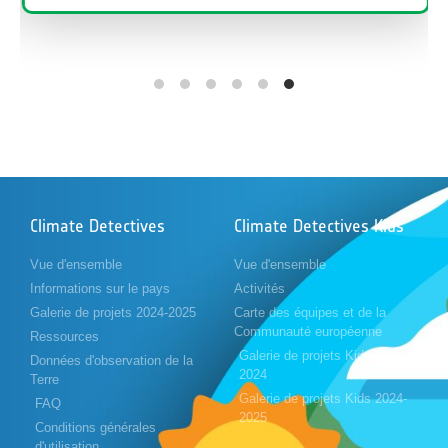
Climate Detectives
Climate Detectives Kids
Vue d'ensemble
Vue d'ensemble
Informations sur le pays
Activités
Galerie de projets 2024-2025
Carte des équipes et de la
Communauté européenne
Ressources
Galerie de projets Kids 2023-
Données d'observation de la
2024
Terre
Galerie de projets Kids 2024-
FAQ
2025
Conditions générales
d'utilisation