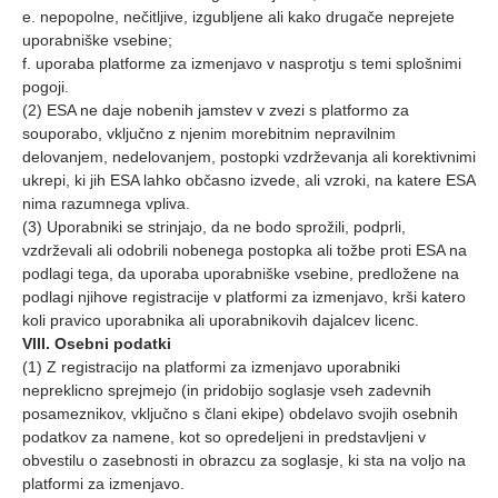
e. nepopolne, nečitljive, izgubljene ali kako drugače neprejete
uporabniške vsebine;
f. uporaba platforme za izmenjavo v nasprotju s temi splošnimi
pogoji.
(2) ESA ne daje nobenih jamstev v zvezi s platformo za
souporabo, vključno z njenim morebitnim nepravilnim
delovanjem, nedelovanjem, postopki vzdrževanja ali korektivnimi
ukrepi, ki jih ESA lahko občasno izvede, ali vzroki, na katere ESA
nima razumnega vpliva.
(3) Uporabniki se strinjajo, da ne bodo sprožili, podprli,
vzdrževali ali odobrili nobenega postopka ali tožbe proti ESA na
podlagi tega, da uporaba uporabniške vsebine, predložene na
podlagi njihove registracije v platformi za izmenjavo, krši katero
koli pravico uporabnika ali uporabnikovih dajalcev licenc.
VIII. Osebni podatki
(1) Z registracijo na platformi za izmenjavo uporabniki
nepreklicno sprejmejo (in pridobijo soglasje vseh zadevnih
posameznikov, vključno s člani ekipe) obdelavo svojih osebnih
podatkov za namene, kot so opredeljeni in predstavljeni v
obvestilu o zasebnosti in obrazcu za soglasje, ki sta na voljo na
platformi za izmenjavo.