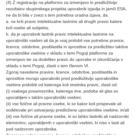
(4) Z registracijo na platformo za izmenjavo in predložitvijo
rezultatov skupinskega projekta uporabnik izjavlja in jamči ESA,
ne da bi bila v zvezi s tem potrebna uradna izjava, da:
a. ne krši pravic intelektualne lastnine ali drugih pravic katere
koli osebe ali subjekta;
b. da je uporabnik lastnik pravic intelektualne lastnine na
uporabniški vsebini ali da je vsaj pridobil vse potrebne pravice,
licence, odobritve, pooblastila in sprostitve za predložitev takšne
uporabniške vsebine v skladu s temi Pogoji platforme za
izmenjavo ter za dodelitev pravic do uporabe in izkoriščanja v
skladu s temi Pogoji, zlasti s tem členom VI.
Zgoraj navedene pravice, licence, odobritve, pooblastila in
sprostitve morajo uporabniki pred predložitvijo uporabniške
vsebine pridobiti od katerega koli imetnika pravic, zlasti od:
(i) vsakega posameznika, katerega ime, podoba ali glas so
uporabljeni v takšni uporabniški vsebini;
(ii) vse fizične ali pravne osebe, ki so kakor koli prispevale ali
sodelovale pri ustvarjanju predložene uporabniške vsebine; in/ali
(iii) vse fizične ali pravne osebe, ki so lahko lastniki ali nadzorniki
elementov, uporabljenih v uporabniški vsebini, ki niso v lasti ali
pod nadzorom uporabnika.