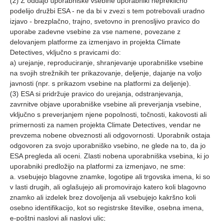
(2) Z oddajo uporabniške vsebine uporabniki nepreklicno
podelijo družbi ESA - ne da bi v zvezi s tem potrebovali uradno
izjavo - brezplačno, trajno, svetovno in prenosljivo pravico do
uporabe zadevne vsebine za vse namene, povezane z
delovanjem platforme za izmenjavo in projekta Climate
Detectives, vključno s pravicami do:
a) urejanje, reproduciranje, shranjevanje uporabniške vsebine
na svojih strežnikih ter prikazovanje, deljenje, dajanje na voljo
javnosti (npr. s prikazom vsebine na platformi za deljenje).
(3) ESA si pridržuje pravico do urejanja, odstranjevanja,
zavrnitve objave uporabniške vsebine ali preverjanja vsebine,
vključno s preverjanjem njene popolnosti, točnosti, kakovosti ali
primernosti za namen projekta Climate Detectives, vendar ne
prevzema nobene obveznosti ali odgovornosti. Uporabnik ostaja
odgovoren za svojo uporabniško vsebino, ne glede na to, da jo
ESA pregleda ali oceni. Zlasti nobena uporabniška vsebina, ki jo
uporabniki predložijo na platformi za izmenjavo, ne sme:
a. vsebujejo blagovne znamke, logotipe ali trgovska imena, ki so
v lasti drugih, ali oglašujejo ali promovirajo katero koli blagovno
znamko ali izdelek brez dovoljenja ali vsebujejo kakršno koli
osebno identifikacijo, kot so registrske številke, osebna imena,
e-poštni naslovi ali naslovi ulic;