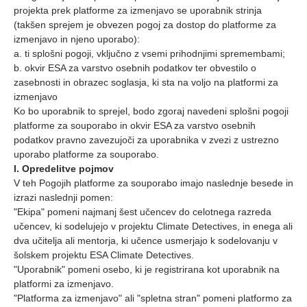
projekta prek platforme za izmenjavo se uporabnik strinja
(takšen sprejem je obvezen pogoj za dostop do platforme za
izmenjavo in njeno uporabo):
a. ti splošni pogoji, vključno z vsemi prihodnjimi spremembami;
b. okvir ESA za varstvo osebnih podatkov ter obvestilo o
zasebnosti in obrazec soglasja, ki sta na voljo na platformi za
izmenjavo
Ko bo uporabnik to sprejel, bodo zgoraj navedeni splošni pogoji
platforme za souporabo in okvir ESA za varstvo osebnih
podatkov pravno zavezujoči za uporabnika v zvezi z ustrezno
uporabo platforme za souporabo.
I. Opredelitve pojmov
V teh Pogojih platforme za souporabo imajo naslednje besede in
izrazi naslednji pomen:
"Ekipa" pomeni najmanj šest učencev do celotnega razreda
učencev, ki sodelujejo v projektu Climate Detectives, in enega ali
dva učitelja ali mentorja, ki učence usmerjajo k sodelovanju v
šolskem projektu ESA Climate Detectives.
"Uporabnik" pomeni osebo, ki je registrirana kot uporabnik na
platformi za izmenjavo.
"Platforma za izmenjavo" ali "spletna stran" pomeni platformo za