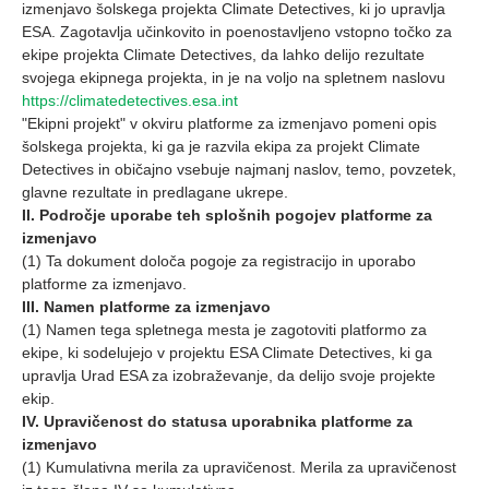
izmenjavo šolskega projekta Climate Detectives, ki jo upravlja
ESA. Zagotavlja učinkovito in poenostavljeno vstopno točko za
ekipe projekta Climate Detectives, da lahko delijo rezultate
svojega ekipnega projekta, in je na voljo na spletnem naslovu
https://climatedetectives.esa.int
"Ekipni projekt" v okviru platforme za izmenjavo pomeni opis
šolskega projekta, ki ga je razvila ekipa za projekt Climate
Detectives in običajno vsebuje najmanj naslov, temo, povzetek,
glavne rezultate in predlagane ukrepe.
II. Področje uporabe teh splošnih pogojev platforme za
izmenjavo
(1) Ta dokument določa pogoje za registracijo in uporabo
platforme za izmenjavo.
III. Namen platforme za izmenjavo
(1) Namen tega spletnega mesta je zagotoviti platformo za
ekipe, ki sodelujejo v projektu ESA Climate Detectives, ki ga
upravlja Urad ESA za izobraževanje, da delijo svoje projekte
ekip.
IV. Upravičenost do statusa uporabnika platforme za
izmenjavo
(1) Kumulativna merila za upravičenost. Merila za upravičenost