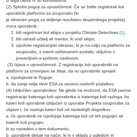
iz tega člena IV so kumulativna.
(2) Splošni pogoji za upravičenost. Če se želite registrirati kot
uporabnik platforme za souporabo (ki
je obvezen pogoj za deljenje rezultatov skupinskega projekta),
mora uporabnik:
biti registriran kot ekipa v projektu Climate Detectives.
[1]
;
biti odrasli učitelj ali mentor, ki vodi ekipo;
izpolnite registracijski obrazec, ki je na voljo na platformi za
souporabo, z vsemi zahtevanimi podatki, vključno s
preverljivim e-poštnim naslovom.
(3) Izjava o upravičenosti. Z registracijo kot uporabniki na
platformi za izmenjavo se šteje, da so uporabniki sprejeli:
a. izpolnjevati te Pogoje;
b. da zanje velja okvir ESA za varstvo osebnih podatkov.
(4) Izključitev uporabnikov. Ne glede na možnost, da ESA zavrne
registracijo katerega koli uporabnika iz katerega koli razloga, bo
kateri koli uporabnik izključen iz uporabe Projekta souporabe za
objavo t, če nastopi kateri koli od naslednjih dogodkov:
a. če uporabnik ne izpolnjuje katerega koli od teh pogojev ali
katerih koli pogojev.
ki so navedeni v tem dokumentu,
b. uporabnik deluje na način, ki ni v skladu z ugledom in