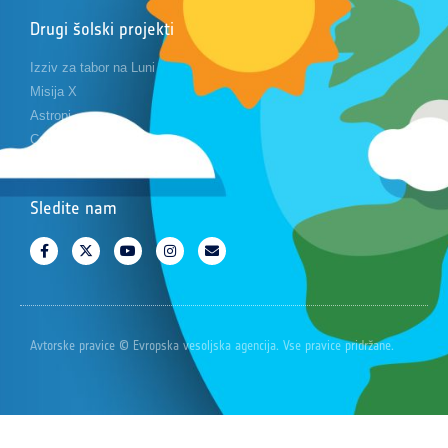
Drugi šolski projekti
Izziv za tabor na Luni
Misija X
Astropi
Cansat
Sledite nam
Avtorske pravice © Evropska vesoljska agencija. Vse pravice pridržane.