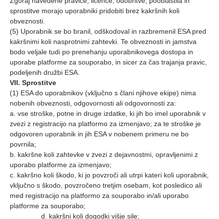
Zgoraj navedene pravice, licence, odobritve, pooblastila in
sprostitve morajo uporabniki pridobiti brez kakršnih koli
obveznosti.
(5) Uporabnik se bo branil, odškodoval in razbremenil ESA pred
kakršnimi koli nasprotnimi zahtevki. Te obveznosti in jamstva
bodo veljale tudi po prenehanju uporabnikovega dostopa in
uporabe platforme za souporabo, in sicer za čas trajanja pravic,
podeljenih družbi ESA.
VII. Sprostitve
(1) ESA do uporabnikov (vključno s člani njihove ekipe) nima
nobenih obveznosti, odgovornosti ali odgovornosti za:
a. vse stroške, potne in druge izdatke, ki jih bo imel uporabnik v
zvezi z registracijo na platformo za izmenjavo; za te stroške je
odgovoren uporabnik in jih ESA v nobenem primeru ne bo
povrnila;
b. kakršne koli zahtevke v zvezi z dejavnostmi, opravljenimi z
uporabo platforme za izmenjavo;
c. kakršno koli škodo, ki jo povzroči ali utrpi kateri koli uporabnik,
vključno s škodo, povzročeno tretjim osebam, kot posledico ali
med registracijo na platformo za souporabo in/ali uporabo
platforme za souporabo;
d. kakršni koli dogodki višje sile;