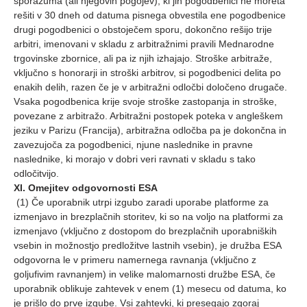
sporazuma (ali njegovih pogojev), ki jih pogodbenici ne moreta
rešiti v 30 dneh od datuma pisnega obvestila ene pogodbenice
drugi pogodbenici o obstoječem sporu, dokončno rešijo trije
arbitri, imenovani v skladu z arbitražnimi pravili Mednarodne
trgovinske zbornice, ali pa iz njih izhajajo. Stroške arbitraže,
vključno s honorarji in stroški arbitrov, si pogodbenici delita po
enakih delih, razen če je v arbitražni odločbi določeno drugače.
Vsaka pogodbenica krije svoje stroške zastopanja in stroške,
povezane z arbitražo. Arbitražni postopek poteka v angleškem
jeziku v Parizu (Francija), arbitražna odločba pa je dokončna in
zavezujoča za pogodbenici, njune naslednike in pravne
naslednike, ki morajo v dobri veri ravnati v skladu s tako
odločitvijo.
XI. Omejitev odgovornosti ESA
(1) Če uporabnik utrpi izgubo zaradi uporabe platforme za
izmenjavo in brezplačnih storitev, ki so na voljo na platformi za
izmenjavo (vključno z dostopom do brezplačnih uporabniških
vsebin in možnostjo predložitve lastnih vsebin), je družba ESA
odgovorna le v primeru namernega ravnanja (vključno z
goljufivim ravnanjem) in velike malomarnosti družbe ESA, če
uporabnik oblikuje zahtevek v enem (1) mesecu od datuma, ko
je prišlo do prve izgube. Vsi zahtevki, ki presegajo zgoraj