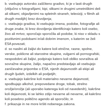
b. vsebujejo avtorsko zaščiteno gradivo, ki je v lasti drugih
(vključno s fotografijami, kipi, slikami in drugimi umetniškimi deli
ali slikami, objavljenimi na spletnih straneh, televiziji, v filmih ali
drugih medijih) brez dovoljenja;
c. vsebujejo gradiva, ki vsebujejo imena, podobe, fotografije ali
druge znake, ki brez dovoljenja identificirajo katero koli osebo,
živo ali mrtvo; sporočajo sporočila ali podobe, ki niso v skladu s
pozitivnimi podobami in/ali dobrim imenom, s katerim se želi
ESA povezati;
d. so nasilni ali žaljivi do katere koli etnične, rasne, spolne,
verske, poklicne ali starostne skupine, vulgarni ali pornografski,
nespodobni ali žaljivi, podpirajo katero koli obliko sovraštva ali
sovražne skupine, žalijo, napačno predstavljajo ali vsebujejo
zaničevalne pripombe o ESA, njenih dejavnostih ali ekipi ali
drugih ljudeh, izdelkih ali podjetjih;
e. vsebujejo kakršne koli materialno nevarne dejavnosti;
spodbujajo alkohol, prepovedane droge, tobak, strelno
orožje/orožje (ali uporabo katerega koli od navedenih), kakršne
koli dejavnosti, ki se lahko zdijo nevarne ali nevarne, ali kakršno
koli posebno politično agendo ali sporočilo; in
f. prikazuje in ne more kršiti nobenega zakona.