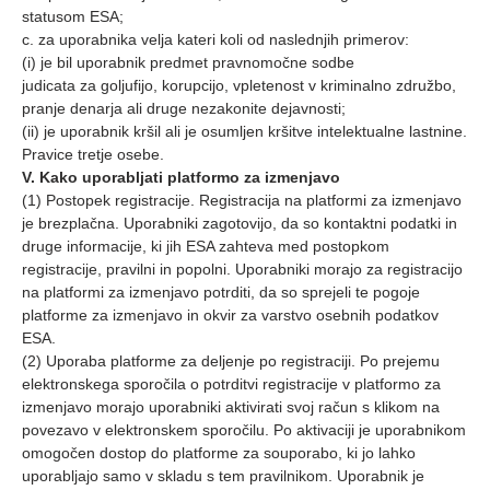
statusom ESA;
c. za uporabnika velja kateri koli od naslednjih primerov:
(i) je bil uporabnik predmet pravnomočne sodbe
judicata za goljufijo, korupcijo, vpletenost v kriminalno združbo,
pranje denarja ali druge nezakonite dejavnosti;
(ii) je uporabnik kršil ali je osumljen kršitve intelektualne lastnine.
Pravice tretje osebe.
V. Kako uporabljati platformo za izmenjavo
(1) Postopek registracije. Registracija na platformi za izmenjavo
je brezplačna. Uporabniki zagotovijo, da so kontaktni podatki in
druge informacije, ki jih ESA zahteva med postopkom
registracije, pravilni in popolni. Uporabniki morajo za registracijo
na platformi za izmenjavo potrditi, da so sprejeli te pogoje
platforme za izmenjavo in okvir za varstvo osebnih podatkov
ESA.
(2) Uporaba platforme za deljenje po registraciji. Po prejemu
elektronskega sporočila o potrditvi registracije v platformo za
izmenjavo morajo uporabniki aktivirati svoj račun s klikom na
povezavo v elektronskem sporočilu. Po aktivaciji je uporabnikom
omogočen dostop do platforme za souporabo, ki jo lahko
uporabljajo samo v skladu s tem pravilnikom. Uporabnik je