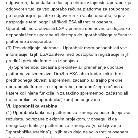
odgovoren, da podatke o dostopu ohrani v tajnosti. Uporabnik je
odgovoren tudi za vso uporabo računa platforme za souporabo
po registraciji in je lahko odgovoren za vsako uporabo, ki je v
nasprotju s temi pogoji ali škodi ESA ali tretjim osebam.
Uporabnik mora obvestiti ESA v primeru domnevne ali dejanske
nepooblaščene uporabe ali dostopa do uporabniškega računa v
platformi za souporabo.
(3) Posodabljanje informacij. Uporabnik mora posodabljati vse
informacije, ki jih ESA zahteva med postopkom registracije in jih
predloži prek platforme za izmenjavo.
(4) Sprememba, začasna prekinitev ali prenehanje uporabe
platforme za izmenjavo. Družba ESA lahko kadar koli in brez
predhodnega obvestila spremeni, začasno ali trajno prekine
uporabo platforme za skupno rabo, uporabniškega računa ali
katere koli njene funkcije in za takšno spremembo, začasno ali
trajno prekinitev uporabniku(-kom) ne odgovarja.
VI. Uporabniška vsebina
(1) Uporabniki lahko na platformo za izmenjavo posredujejo vse
rezultate, povezane z ekipnim projektom, v obsegu, ki ga
omogočajo funkcije platforme za izmenjavo (v nadaljevanju
"uporabniška vsebina"), in jih tako dajo na voljo tretjim osebam.