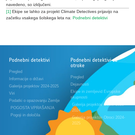
navedeno, so izključeni.
[1]
Ekipe se lahko za projekt Climate Detectives prijavijo na
začetku vsakega šolskega leta na:
Podnebni detektivi
Podnebni detektivi
Podnebni detektivi za
otroke
Pregled
Pregled
Informacije o državi
Dejavnosti
Galerija projektov 2024-2025
Ekipe in zemljevid Evropske
Viri
skupnosti
Podatki o opazovanju Zemlje
Galerija projektov Otroci 2023-
POGOSTA VPRAŠANJA
2024
Pogoji in določila
Galerija projektov Otroci 2024-
2025