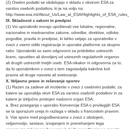
(2) Osebni podatki se obdelujejo v skladu z okvirom ESA za
varstvo osebnih podatkov, ki je na voljo na:
http://www.esa.int/About_Us/Law_at_ESA/Highlights_of_ESA_rules
IX. Skladnost z zakoni in predpisi
(1) Vsi uporabniki morajo upoštevati vse lokalne, regionalne,
nacionalne in mednarodne zakone, odredbe, direktive, odloke,
pogodbe, pravila in predpise, ki lahko veljajo za uporabnike v
zvezi z vsemi vidiki registracije in uporabe platforme za skupno
rabo. Uporabniki so sami odgovorni za pridobitev ustreznih
licenc, opustitev ali dovoljenj od ustreznih regulativnih organov
ali drugih ustreznih tretjih oseb. ESA nikakor ni odgovorna za to,
da bi uporabnikom v zvezi s tem zagotavljala kakršne koli
pravne ali druge nasvete ali svetovanje.
X. Veljavno pravo in reševanje sporov
(1) Razen za zadeve ali incidente v zvezi z osebnimi podatki, za
katere se uporablja okvir ESA za varstvo osebnih podatkov in za
katere je izključno pristojen nadzorni organ ESA:
a. Brez poseganja v uporabo Konvencije ESA o privilegijih ESA
se ta sporazum ureja in razlaga v skladu s francoskim pravom.
b. Vse spore med pogodbenicama v zvezi z obstojem,
veljavnostjo, sestavo, izvajanjem in prenehanjem tega