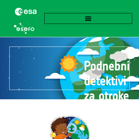
Podnebni
detektivi
za otroke