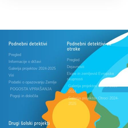
Podnebni detektivi
Podnebni detektivi za
otroke
Pregled
Pregled
Informacije o državi
Dejavnosti
Galerija projektov 2024-2025
Ekipe in zemljevid Evropske
Viri
skupnosti
Podatki o opazovanju Zemlje
Galerija projektov Otroci 2023-
POGOSTA VPRAŠANJA
2024
Pogoji in določila
Galerija projektov Otroci 2024-
2025
Drugi šolski projekti