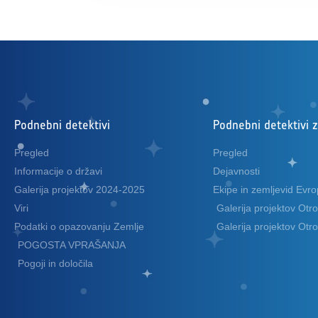
Podnebni detektivi
Podnebni detektivi 
Pregled
Pregled
Informacije o državi
Dejavnosti
Galerija projektov 2024-2025
Ekipe in zemljevid Evr
Viri
Galerija projektov Otr
Podatki o opazovanju Zemlje
Galerija projektov Otr
POGOSTA VPRAŠANJA
Pogoji in določila