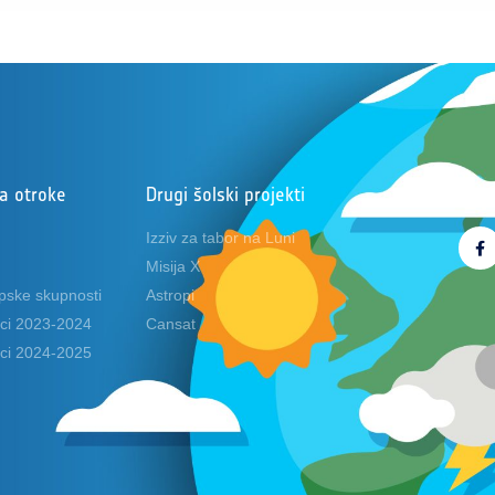
za otroke
Drugi šolski projekti
Sled
Izziv za tabor na Luni
Misija X
opske skupnosti
Astropi
oci 2023-2024
Cansat
oci 2024-2025