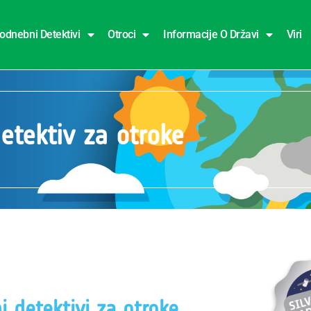
odnebni Detektivi
Otroci
Informacije O Državi
Viri
etektiv za otroke
 detektivi za otroke