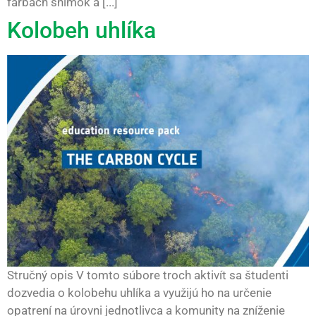
farbách snímok a [...]
Kolobeh uhlíka
Stručný opis V tomto súbore troch aktivít sa študenti
dozvedia o kolobehu uhlíka a využijú ho na určenie
opatrení na úrovni jednotlivca a komunity na zníženie