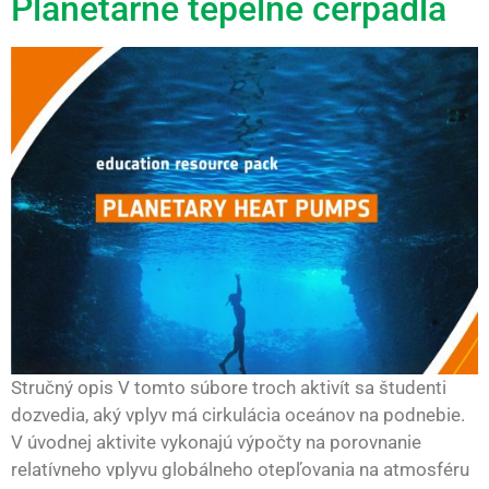
Planetárne tepelné čerpadlá
Stručný opis V tomto súbore troch aktivít sa študenti
dozvedia, aký vplyv má cirkulácia oceánov na podnebie.
V úvodnej aktivite vykonajú výpočty na porovnanie
relatívneho vplyvu globálneho otepľovania na atmosféru