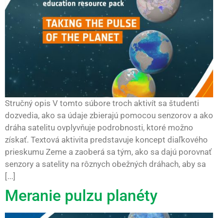
Stručný opis V tomto súbore troch aktivít sa študenti
dozvedia, ako sa údaje zbierajú pomocou senzorov a ako
dráha satelitu ovplyvňuje podrobnosti, ktoré možno
získať. Textová aktivita predstavuje koncept diaľkového
prieskumu Zeme a zaoberá sa tým, ako sa dajú porovnať
senzory a satelity na rôznych obežných dráhach, aby sa
[...]
Meranie pulzu planéty