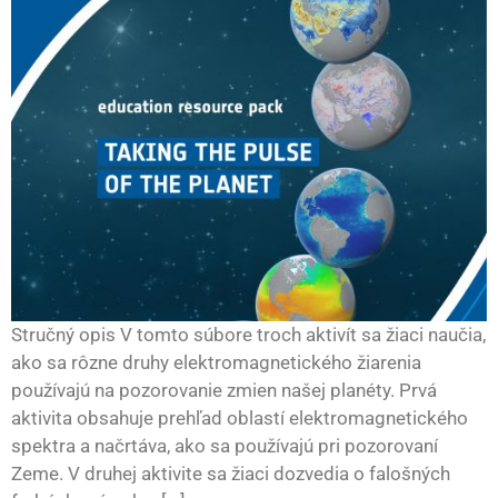
Stručný opis V tomto súbore troch aktivít sa žiaci naučia,
ako sa rôzne druhy elektromagnetického žiarenia
používajú na pozorovanie zmien našej planéty. Prvá
aktivita obsahuje prehľad oblastí elektromagnetického
spektra a načrtáva, ako sa používajú pri pozorovaní
Zeme. V druhej aktivite sa žiaci dozvedia o falošných