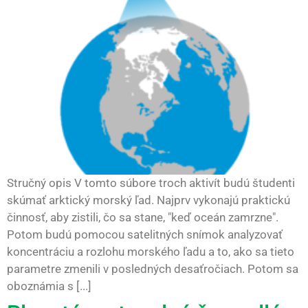
Stručný opis V tomto súbore troch aktivít budú študenti
skúmať arktický morský ľad. Najprv vykonajú praktickú
činnosť, aby zistili, čo sa stane, "keď oceán zamrzne".
Potom budú pomocou satelitných snímok analyzovať
koncentráciu a rozlohu morského ľadu a to, ako sa tieto
parametre zmenili v posledných desaťročiach. Potom sa
oboznámia s [...]