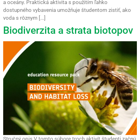
a oceány. Praktická aktivita s použitím ľahko
dostupného vybavenia umožňuje študentom zistiť, ako
voda s rôznym [...]
Biodiverzita a strata biotopov
Stručný opis V tomto súbore troch aktivít študenti začnú