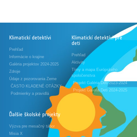
Klimatickí detektívi
Klimatickí detektívi pre
deti
Prehľad
Prehľad
Informácie o krajine
Aktivity
Galéria projektov 2024-2025
Tímy a mapa Európskeho
Zdroje
spoločenstva
Údaje z pozorovania Zeme
Projekt Galéria Deti 2023-2024
ČASTO KLADENÉ OTÁZKY
Projekt Galéria Deti 2024-2025
Podmienky a pravidlá
Ďalšie školské projekty
Výzva pre mesačný tábor
Misia X