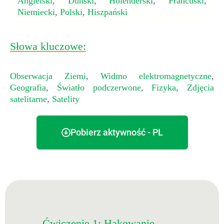
Angielski
,
Duński
,
Holenderski
,
Francuski
,
Niemiecki
,
Polski
,
Hiszpański
Słowa kluczowe:
Obserwacja Ziemi
,
Widmo elektromagnetyczne
,
Geografia
,
Światło podczerwone
,
Fizyka
,
Zdjęcia
satelitarne
,
Satelity
Pobierz aktywność - PL
Ćwiczenie 1: Hakowanie