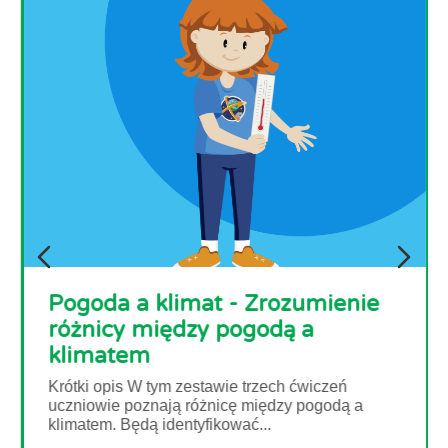
t - Zrozumienie
 pogodą a
awie trzech ćwiczeń
Widok na ocean
nicę między pogodą a
kować...
Lód i śnieg mogą być go
mówimy o klimacie. Regi