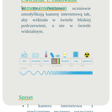
kamery internetowej
W tym ćwiczeniu uczniowie
zmodyfikują kamerę internetową tak,
aby widziała w świetle bliskiej
podczerwieni, a nie w świetle
widzialnym.
Sprzęt
1 kamera internetowa z
pierścieniem ręcznego ustawiania