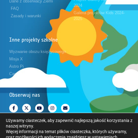
Dane z obserwacji Ziemi
2024
FAQ
Galeria projektów Kids 2024-
Zasady i warunki
2025
Inne projekty szkolne
Wyzwanie obozu księżycowego
Misja X
Astro Pi
CanSat
Obserwuj nas
Używamy ciasteczek, aby zapewnić najlepszą jakość korzystania z
naszej witryny.
Więcej informacji na temat plików ciasteczka, których używamy,
oraz możliwości ich wyłączenia znajdziesz w
ustawieniach
.
Copyright © Europejska Agencja Kosmiczna. Wszelkie prawa zastrzeżone.