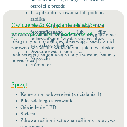
ostrości z przodu
1 szpilka do rysowania lub podobna
szpilka
Ćwiczenie 2: Oglądanie obiektów za
Dwa kawałki naświetlonego filmu
fotograficznego lub filtr
pomocą kamery na podczerwień
W tym ćwiczeniu uczniowie będą przyglądać się
polaryzacyjny wystarczająco duży,
różnym typom obiektów, obserwując każdy z nich
aby zakryć obiektyw
zarówno w świetle widzialnym, jak i w bliskiej
Przezroczysta taśma
podczerwieni za pomocą zmodyfikowanej kamery
Nożyczki
internetowej.
Komputer
Sprzęt
Kamera na podczerwień (z działania 1)
Pilot zdalnego sterowania
Oświetlenie LED
Świeca
Zdrowa roślina i sztuczna roślina z tworzywa
sztucznego