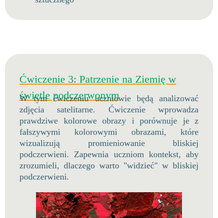
Ćwiczenie 3: Patrzenie na Ziemię w
świetle podczerwonym
W tym ćwiczeniu uczniowie będą analizować
zdjęcia satelitarne. Ćwiczenie wprowadza
prawdziwe kolorowe obrazy i porównuje je z
fałszywymi kolorowymi obrazami, które
wizualizują promieniowanie bliskiej
podczerwieni. Zapewnia uczniom kontekst, aby
zrozumieli, dlaczego warto "widzieć" w bliskiej
podczerwieni.