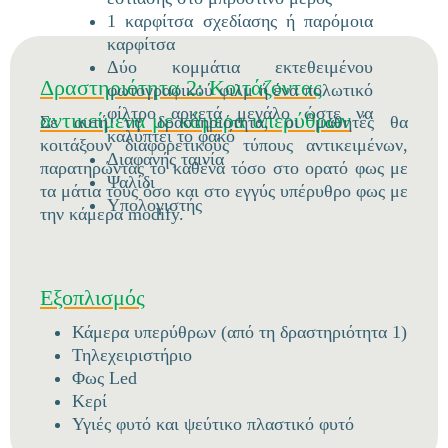
1 καρφίτσα σχεδίασης ή παρόμοια
καρφίτσα
Δύο κομμάτια εκτεθειμένου
Δραστηριότητα 2: Κοιτάζοντας
φωτογραφικού φιλμ ή ένα πολωτικό
φίλτρο αρκετά μεγάλο ώστε να
αντικείμενα με κάμερα υπερύθρων
Σε αυτή τη δραστηριότητα, οι μαθητές θα
καλύπτει το φακό
κοιτάξουν διαφορετικούς τύπους αντικειμένων,
Διαφανής ταινία
παρατηρώντας το καθένα τόσο στο ορατό φως με
Ψαλίδι
τα μάτια τους όσο και στο εγγύς υπέρυθρο φως με
Υπολογιστής
την κάμερα modify.
Εξοπλισμός
Κάμερα υπερύθρων (από τη δραστηριότητα 1)
Τηλεχειριστήριο
Φως Led
Κερί
Υγιές φυτό και ψεύτικο πλαστικό φυτό