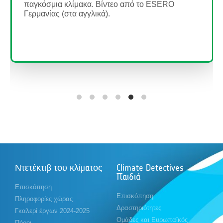
καθοδηγήσουν τους μαθητές τους να
διερευνήσουν τις πετρελαιοκηλίδες και τις
επιπτώσεις τους χρησιμοποιώντας δορυφορικές
εικόνες....
Διαβάστε περισσότερα
Ντετέκτιβ του κλίματος
Climate Detectives
Παιδιά
Επισκόπηση
Επισκόπηση
Πληροφορίες χώρας
Δραστηριότητες
Γκαλερί έργων 2024-2025
Ομάδες και Ευρωπαϊκός
Πόροι