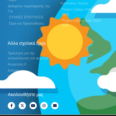
Κοινοτικός Χάρτης
Δεδομένα παρατήρησης της
Project Gallery Kids 2023-
Γης
2024
ΣΥΧΝΈΣ ΕΡΩΤΉΣΕΙΣ
Project Gallery Kids 2024-
Όροι και Προϋποθέσεις
2025
Άλλα σχολικά έργα
Πρόκληση για την
κατασκήνωση στο φεγγάρι
Αποστολή X
Astropi
Cansat
Ακολουθήστε μας