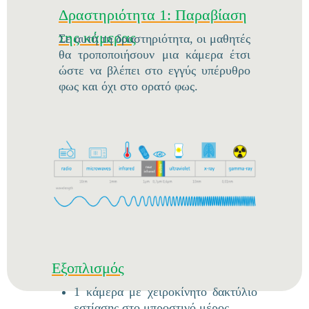
Δραστηριότητα 1: Παραβίαση
της κάμερας
Σε αυτή τη δραστηριότητα, οι μαθητές
θα τροποποιήσουν μια κάμερα έτσι
ώστε να βλέπει στο εγγύς υπέρυθρο
φως και όχι στο ορατό φως.
Εξοπλισμός
1 κάμερα με χειροκίνητο δακτύλιο
εστίασης στο μπροστινό μέρος