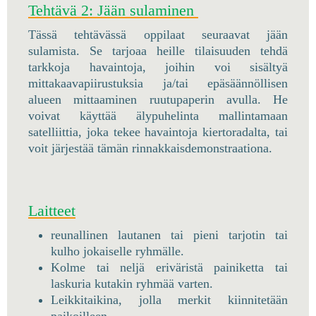
Tehtävä 2: Jään sulaminen
Tässä tehtävässä oppilaat seuraavat jään
sulamista. Se tarjoaa heille tilaisuuden tehdä
tarkkoja havaintoja, joihin voi sisältyä
mittakaavapiirustuksia ja/tai epäsäännöllisen
alueen mittaaminen ruutupaperin avulla. He
voivat käyttää älypuhelinta mallintamaan
satelliittia, joka tekee havaintoja kiertoradalta, tai
voit järjestää tämän rinnakkaisdemonstraationa.
Laitteet
reunallinen lautanen tai pieni tarjotin tai
kulho jokaiselle ryhmälle.
Kolme tai neljä eriväristä painiketta tai
laskuria kutakin ryhmää varten.
Leikkitaikina, jolla merkit kiinnitetään
paikoilleen.