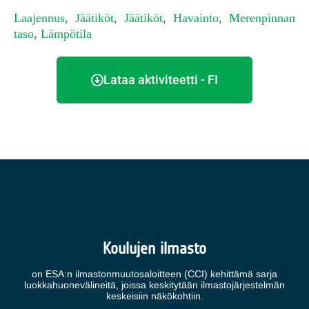
Laajennus
,
Jäätiköt
,
Jäätiköt
,
Havainto
,
Merenpinnan
taso
,
Lämpötila
Lataa aktiviteetti - FI
Koulujen ilmasto
on ESA:n ilmastonmuutosaloitteen (CCI) kehittämä sarja
luokkahuonevälineitä, joissa keskitytään ilmastojärjestelmän
keskeisiin näkökohtiin.