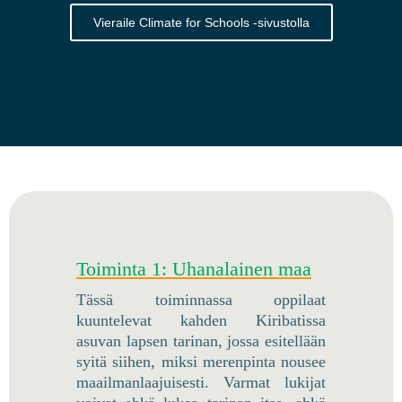
Vieraile Climate for Schools -sivustolla
Toiminta 1: Uhanalainen maa
Tässä toiminnassa oppilaat
kuuntelevat kahden Kiribatissa
asuvan lapsen tarinan, jossa esitellään
syitä siihen, miksi merenpinta nousee
maailmanlaajuisesti. Varmat lukijat