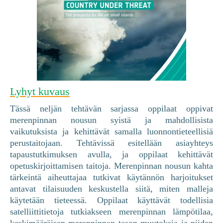
Lyhyt kuvaus
Tässä neljän tehtävän sarjassa oppilaat oppivat
merenpinnan nousun syistä ja mahdollisista
vaikutuksista ja kehittävät samalla luonnontieteellisiä
perustaitojaan. Tehtävissä esitellään asiayhteys
tapaustutkimuksen avulla, ja oppilaat kehittävät
opetuskirjoittamisen taitoja. Merenpinnan nousun kahta
tärkeintä aiheuttajaa tutkivat käytännön harjoitukset
antavat tilaisuuden keskustella siitä, miten malleja
käytetään tieteessä. Oppilaat käyttävät todellisia
satelliittitietoja tutkiakseen merenpinnan lämpötilaa,
keskimääräisen merenpinnan tason muutoksia ja niiden