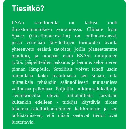
Tiesitkö?
ESAn satelliiteilla on tärkeä rooli
ilmastonmuutoksen seurannassa. Climate from
Space (cfs.climate.esa.int) on online-resurssi,
jossa esitetään kuvitettujen tarinoiden avulla
yhteenveto eräistä tavoista, joilla planeettamme
muuttuu, ja tuodaan esiin ESA:n tutkijoiden
työtä.
jääpeitteiden paksuus ja laajuus sekä meren
pinnan lämpötila. Satelliitit voivat tehdä usein
mittauksia koko maailmasta sen sijaan, että
mittauksia tehtäisiin säännöllisesti muutamissa
valituissa paikoissa. Poijuilla, tutkimusaluksilla ja
-lentokoneilla olevia mittalaitteita tarvitaan
kuitenkin edelleen - tutkijat käyttävät niiden
lukemia satelliittiantureiden kalibrointiin ja sen
tarkistamiseen, että niistä saatavat tiedot ovat
luotettavia.