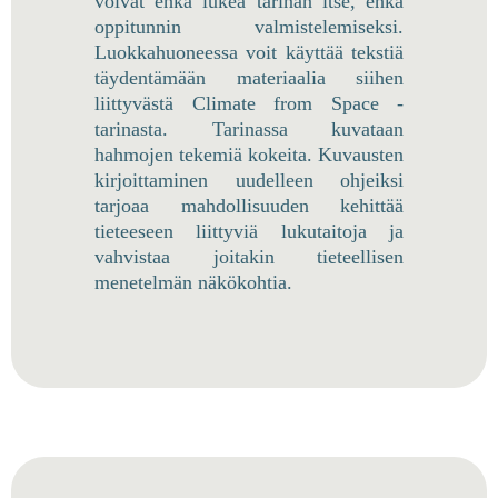
voivat ehkä lukea tarinan itse, ehkä
oppitunnin valmistelemiseksi.
Luokkahuoneessa voit käyttää tekstiä
täydentämään materiaalia siihen
liittyvästä Climate from Space -
tarinasta. Tarinassa kuvataan
hahmojen tekemiä kokeita. Kuvausten
kirjoittaminen uudelleen ohjeiksi
tarjoaa mahdollisuuden kehittää
tieteeseen liittyviä lukutaitoja ja
vahvistaa joitakin tieteellisen
menetelmän näkökohtia.