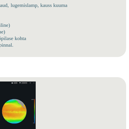
alaud, lugemislamp, kauss kuuma
line)
ne)
õpilase kohta
pinnal.