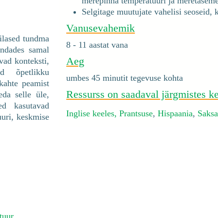
merepinna temperatuuri ja meretasem
Selgitage muutujate vahelisi seoseid, 
Vanusevahemik
pilased tundma
8 - 11 aastat vana
endades samal
Aeg
vad konteksti,
ad õpetlikku
umbes 45 minutit tegevuse kohta
 kahte peamist
Ressurss on saadaval järgmistes ke
da selle üle,
ed kasutavad
Inglise keeles,
Prantsuse
,
Hispaania
,
Saks
uuri, keskmise
tuur