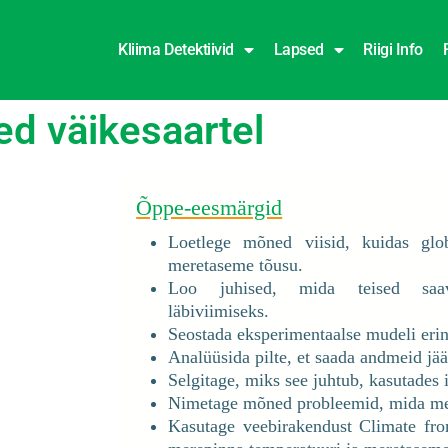
Kliima Detektiivid
Lapsed
Riigi Info
ted väikesaartel
Õppe-eesmärgid
Loetlege mõned viisid, kuidas glo
meretaseme tõusu.
Loo juhised, mida teised saav
läbiviimiseks.
Seostada eksperimentaalse mudeli erin
Analüüsida pilte, et saada andmeid jä
Selgitage, miks see juhtub, kasutades 
Nimetage mõned probleemid, mida mer
Kasutage veebirakendust Climate fro