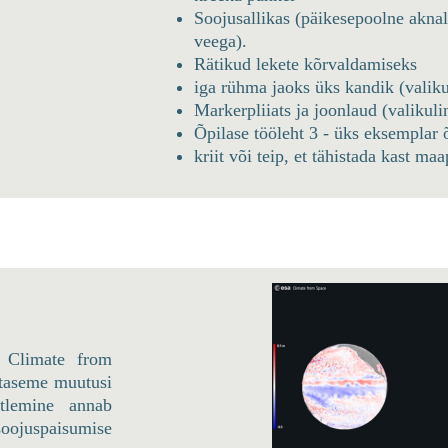
Soojusallikas (päikesepoolne akn
veega).
Rätikud lekete kõrvaldamiseks
iga rühma jaoks üks kandik (valiku
Markerpliiats ja joonlaud (valikuli
Õpilase tööleht 3 - üks eksemplar 
kriit või teip, et tähistada kast maa
t Climate from
 taseme muutusi
lemine annab
oojuspaisumise