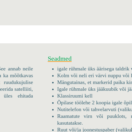
Seadmed
See annab neile
igale rühmale üks äärisega taldrik 
ta ka mõõtkavas
Kolm või neli eri värvi nuppu või 
 ruudukujulise
Mängutainas, et markerid paika ki
rida satelliiti,
Igale rühmale üks jääkuubik või jä
 üles ehitada
Klassiruumi kell
Õpilase töölehe 2 koopia igale õpil
Nutitelefon või tahvelarvuti (valik
Raamatute virn või puuklots, m
kasutatakse.
Ruut või/ja joonestuspaber (valikul