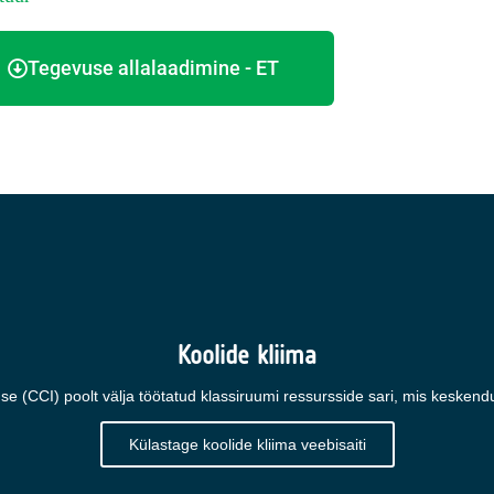
Tegevuse allalaadimine - ET
Koolide kliima
e (CCI) poolt välja töötatud klassiruumi ressursside sari, mis keskend
Külastage koolide kliima veebisaiti