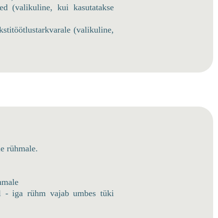
ed (valikuline, kui kasutatakse
ekstitöötlustarkvarale (valikuline,
ale rühmale.
hmale
l - iga rühm vajab umbes tüki