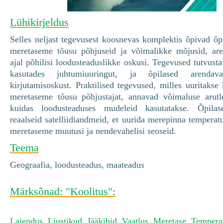
Lühikirjeldus
Selles neljast tegevusest koosnevas komplektis õpivad õ
meretaseme tõusu põhjuseid ja võimalikke mõjusid, ar
ajal põhilisi loodusteaduslikke oskusi. Tegevused tutvusta
kasutades juhtumiuuringut, ja õpilased arendav
kirjutamisoskust. Praktilised tegevused, milles uuritakse
meretaseme tõusu põhjustajat, annavad võimaluse arutle
kuidas loodusteaduses mudeleid kasutatakse. Õpilas
reaalseid satelliidiandmeid, et uurida merepinna temperat
meretaseme muutusi ja nendevahelisi seoseid.
Teema
Geograafia, loodusteadus, maateadus
Märksõnad: "Koolitus":
Laiendus
,
Liustikud
,
Jääkihid
,
Vaatlus
,
Meretase
,
Tempera