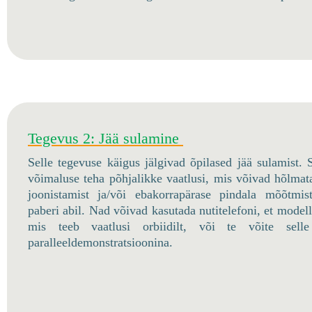
Tegevus 2: Jää sulamine
Selle tegevuse käigus jälgivad õpilased jää sulamist. 
võimaluse teha põhjalikke vaatlusi, mis võivad hõlma
joonistamist ja/või ebakorrapärase pindala mõõtmist
paberi abil. Nad võivad kasutada nutitelefoni, et modellee
mis teeb vaatlusi orbiidilt, või te võite selle
paralleeldemonstratsioonina.