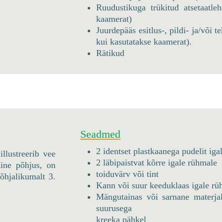
Ruudustikuga trükitud atsetaatleh
kaamerat)
Juurdepääs esitlus-, pildi- ja/või t
kui kasutatakse kaamerat).
Rätikud
Seadmed
2 identset plastkaanega pudelit ig
illustreerib vee
2 läbipaistvat kõrre igale rühmale
ine põhjus, on
toiduvärv või tint
põhjalikumalt 3.
Kann või suur keeduklaas igale rü
Mängutainas või sarnane materja
suurusega
kreeka pähkel