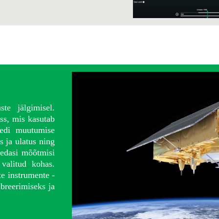
te jälgimisel.
rss, mis kasutab
eedi muutumise
s ja ulatus ning
gedasi mõõtmisi
valitud kohas.
te instrumente -
ibreerimiseks ja