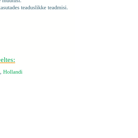
e muutusi.
kasutades teaduslikke teadmisi.
eltes:
a
,
Hollandi