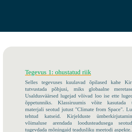
Tegevus 1: ohustatud riik
Selles tegevuses kuulavad õpilased kahe Kir
tutvustada põhjusi, miks globaalne mereta
Usaldusväärsed lugejad võivad loo ise ette luge
õppetunniks. Klassiruumis võite kasutada t
materjali seotud jutust "Climate from Space". Lu
tehtud katseid. Kirjelduste ümberkirjutam
võimaluse arendada loodusteadusega seotu
tugevdada mõningaid teadusliku meetodi aspekte.