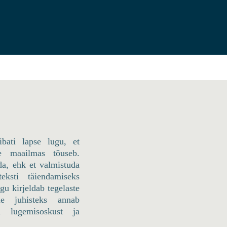
ibati lapse lugu, et
se maailmas tõuseb.
da, ehk et valmistuda
eksti täiendamiseks
gu kirjeldab tegelaste
ine juhisteks annab
d lugemisoskust ja