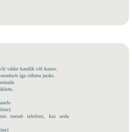
või väike kandik või kauss.
loendurit iga rühma jaoks.
nnitada
äklots.
asele
uline)
is toetab telefoni, kui seda
ine)