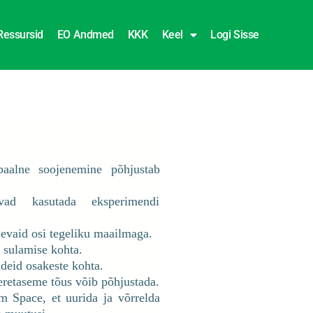
Ressursid
EO Andmed
KKK
Keel
Logi Sisse
baalne soojenemine põhjustab
ad kasutada eksperimendi
evaid osi tegeliku maailmaga.
ä sulamise kohta.
ideid osakeste kohta.
etaseme tõus võib põhjustada.
m Space, et uurida ja võrrelda