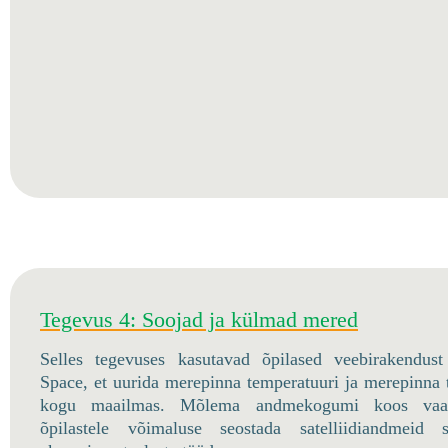
Tegevus 4: Soojad ja külmad mered
Selles tegevuses kasutavad õpilased veebirakendus
Space, et uurida merepinna temperatuuri ja merepinna
kogu maailmas. Mõlema andmekogumi koos vaat
õpilastele võimaluse seostada satelliidiandmeid s