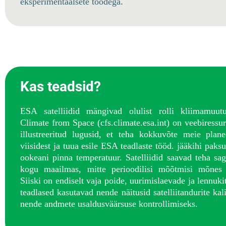
eksperimentaalsete töödega.
Kas teadsid?
ESA satelliidid mängivad olulist rolli kliimamuutus
Climate from Space (cfs.climate.esa.int) on veebiressu
illustreeritud lugusid, et teha kokkuvõte meie plan
viisidest ja tuua esile ESA teadlaste tööd.
jääkihi paksu
ookeani pinna temperatuur. Satelliidid saavad teha sa
kogu maailmas, mitte perioodilisi mõõtmisi mõnes 
Siiski on endiselt vaja poide, uurimislaevade ja lennuki
teadlased kasutavad nende näitusid satelliitandurite kal
nende andmete usaldusväärsuse kontrollimiseks.