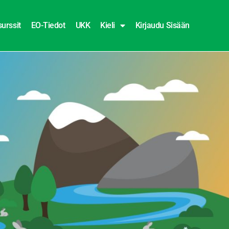
urssit
EO-Tiedot
UKK
Kieli
Kirjaudu Sisään