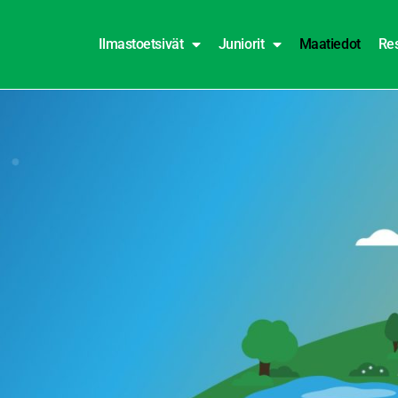
Ilmastoetsivät
Juniorit
Maatiedot
Res