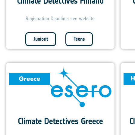
Climate Detectives Finland
Registration Deadline: see website
Juniorit
Teens
Climate Detectives Greece
C