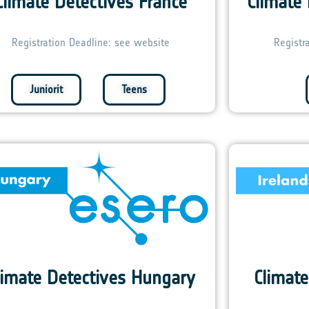
Climate Detectives France
Climate
Registration Deadline: see website
Registr
Juniorit
Teens
Climate
limate Detectives Hungary