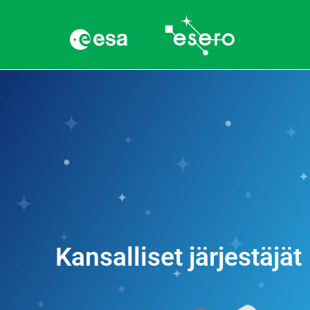
Kansalliset järjestäjät