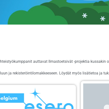
teistyökumppanit auttavat Ilmastoetsivät -projektia kussakin 
un ja rekisteröintilomakkeeseen. Löydät myös lisätietoa ja tuki