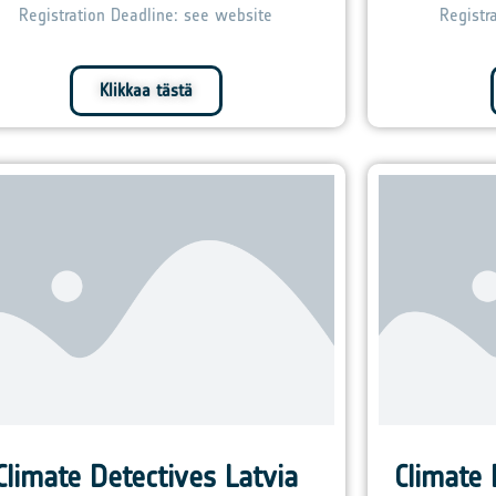
Registr
Registration Deadline: see website
Klikkaa tästä
Climate Detectives Latvia
Climate 