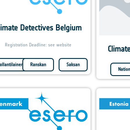
limate Detectives Belgium
Registration Deadline: see website
Climat
ollantilainen
Ranskan
Saksan
Natio