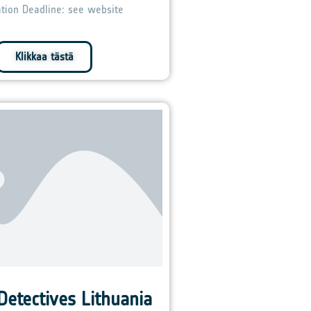
ation Deadline: see website
Klikkaa tästä
Detectives Lithuania