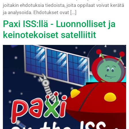
joitakin ehdotuksia tiedoista, joita oppilaat voivat kerätä
ja analysoida. Ehdotukset ovat [...]
Paxi ISS:llä - Luonnolliset ja
keinotekoiset satelliitit