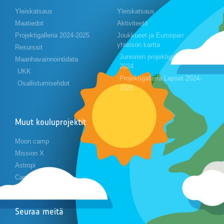
Yleiskatsaus
Yleiskatsaus
Maatiedot
Aktiviteetit
Projektigalleria 2024-2025
Joukkueet ja Euroopan
yhteisön kartta
Resurssit
Juniorien projektigalleria 2023-
Maanhavainnointidata
2024
UKK
Projektigalleria Lapset 2024-
Osallistumisehdot
2025
Muut kouluprojektit
Moon camp
Mission X
Astropi
Cansat
Seuraa meitä