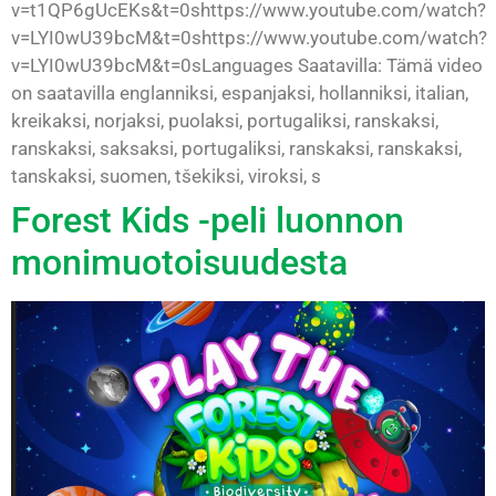
v=t1QP6gUcEKs&t=0shttps://www.youtube.com/watch?
v=LYI0wU39bcM&t=0shttps://www.youtube.com/watch?
v=LYI0wU39bcM&t=0sLanguages Saatavilla: Tämä video
on saatavilla englanniksi, espanjaksi, hollanniksi, italian,
kreikaksi, norjaksi, puolaksi, portugaliksi, ranskaksi,
ranskaksi, saksaksi, portugaliksi, ranskaksi, ranskaksi,
tanskaksi, suomen, tšekiksi, viroksi, s
Forest Kids -peli luonnon
monimuotoisuudesta