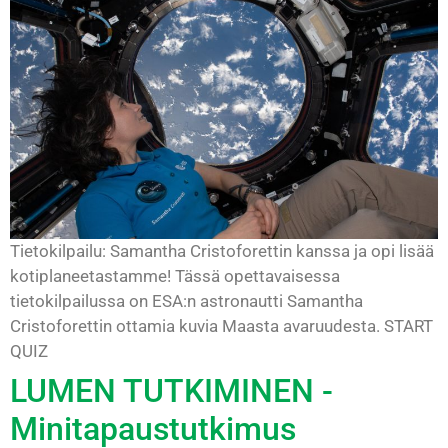
Tietokilpailu: Samantha Cristoforettin kanssa ja opi lisää
kotiplaneetastamme! Tässä opettavaisessa
tietokilpailussa on ESA:n astronautti Samantha
Cristoforettin ottamia kuvia Maasta avaruudesta. START
QUIZ
LUMEN TUTKIMINEN -
Minitapaustutkimus