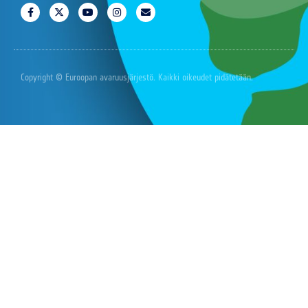
Copyright © Euroopan avaruusjärjestö. Kaikki oikeudet pidätetään.