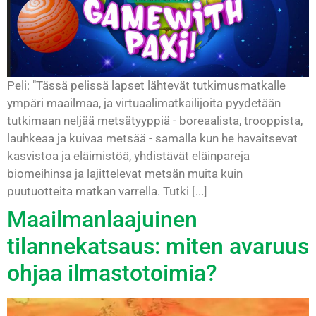
Peli: "Tässä pelissä lapset lähtevät tutkimusmatkalle
ympäri maailmaa, ja virtuaalimatkailijoita pyydetään
tutkimaan neljää metsätyyppiä - boreaalista, trooppista,
lauhkeaa ja kuivaa metsää - samalla kun he havaitsevat
kasvistoa ja eläimistöä, yhdistävät eläinpareja
biomeihinsa ja lajittelevat metsän muita kuin
puutuotteita matkan varrella. Tutki [...]
Maailmanlaajuinen
tilannekatsaus: miten avaruus
ohjaa ilmastotoimia?