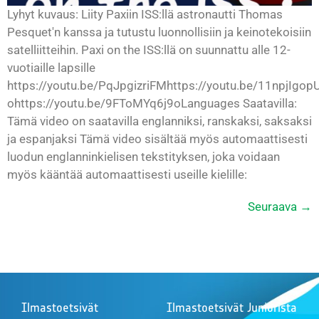
Lyhyt kuvaus: Liity Paxiin ISS:llä astronautti Thomas
Pesquet'n kanssa ja tutustu luonnollisiin ja keinotekoisiin
satelliitteihin. Paxi on the ISS:llä on suunnattu alle 12-
vuotiaille lapsille
https://youtu.be/PqJpgizriFMhttps://youtu.be/11npjIgop
ohttps://youtu.be/9FToMYq6j9oLanguages Saatavilla:
Tämä video on saatavilla englanniksi, ranskaksi, saksaksi
ja espanjaksi Tämä video sisältää myös automaattisesti
luodun englanninkielisen tekstityksen, joka voidaan
myös kääntää automaattisesti useille kielille:
Seuraava
→
Ilmastoetsivät
Ilmastoetsivät Juniorista