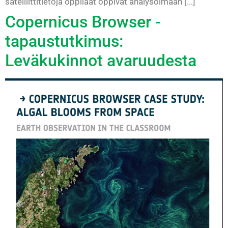
satelliittitietoja oppilaat oppivat analysoimaan [...]
Copernicus Browser -
tapaustutkimus:
Leväkukinnot avaruudesta