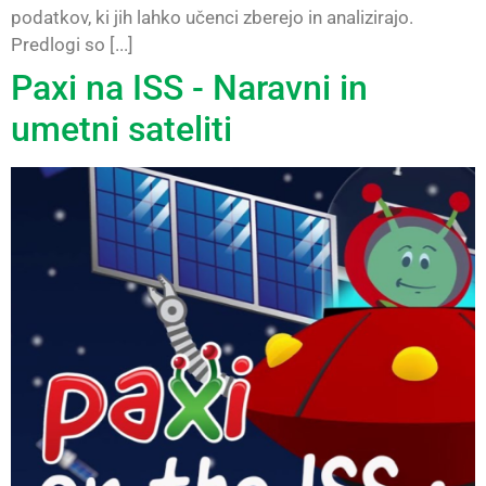
podatkov, ki jih lahko učenci zberejo in analizirajo.
Predlogi so [...]
Paxi na ISS - Naravni in
umetni sateliti