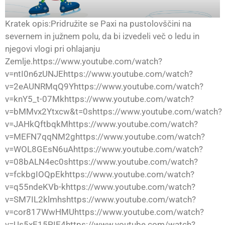
Kratek opis:Pridružite se Paxi na pustolovščini na
severnem in južnem polu, da bi izvedeli več o ledu in
njegovi vlogi pri ohlajanju
Zemlje.https://www.youtube.com/watch?
v=ntI0n6zUNJEhttps://www.youtube.com/watch?
v=2eAUNRMqQ9Yhttps://www.youtube.com/watch?
v=knY5_t-07Mkhttps://www.youtube.com/watch?
v=bMMvx2Ytxcw&t=0shttps://www.youtube.com/watch?
v=JAHkQftbqkMhttps://www.youtube.com/watch?
v=MEFN7qqNM2ghttps://www.youtube.com/watch?
v=WOL8GEsN6uAhttps://www.youtube.com/watch?
v=08bALN4ec0shttps://www.youtube.com/watch?
v=fckbgIOQpEkhttps://www.youtube.com/watch?
v=q55ndeKVb-khttps://www.youtube.com/watch?
v=SM7IL2klmhshttps://www.youtube.com/watch?
v=cor817WwHMUhttps://www.youtube.com/watch?
v=Us5xE15PIE4https://www.youtube.com/watch?