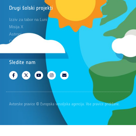
Drugi šolski projekti
Izziv za tabor na Luni
Misija X
Astropi
Cansat
Sledite nam
Avtorske pravice © Evropska vesoljska agencija. Vse pravice pridržane.