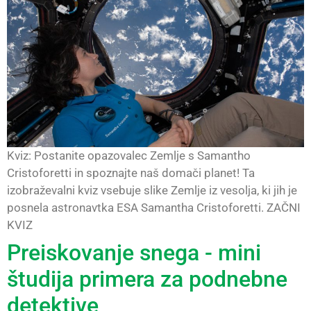
Kviz: Postanite opazovalec Zemlje s Samantho
Cristoforetti in spoznajte naš domači planet! Ta
izobraževalni kviz vsebuje slike Zemlje iz vesolja, ki jih je
posnela astronavtka ESA Samantha Cristoforetti. ZAČNI
KVIZ
Preiskovanje snega - mini
študija primera za podnebne
detektive