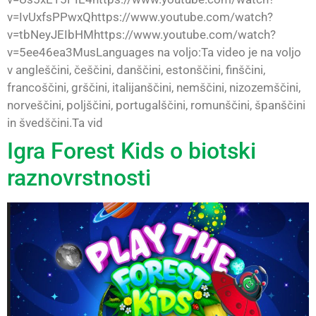
v=IvUxfsPPwxQhttps://www.youtube.com/watch?
v=tbNeyJEIbHMhttps://www.youtube.com/watch?
v=5ee46ea3MusLanguages na voljo:Ta video je na voljo
v angleščini, češčini, danščini, estonščini, finščini,
francoščini, grščini, italijanščini, nemščini, nizozemščini,
norveščini, poljščini, portugalščini, romunščini, španščini
in švedščini.Ta vid
Igra Forest Kids o biotski
raznovrstnosti