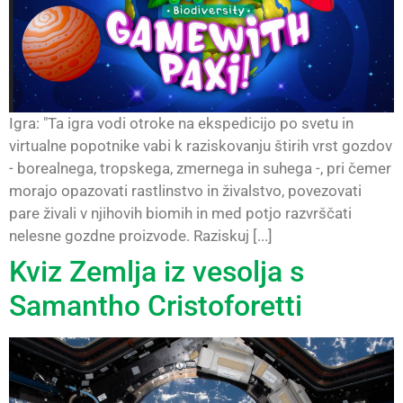
Igra: "Ta igra vodi otroke na ekspedicijo po svetu in
virtualne popotnike vabi k raziskovanju štirih vrst gozdov
- borealnega, tropskega, zmernega in suhega -, pri čemer
morajo opazovati rastlinstvo in živalstvo, povezovati
pare živali v njihovih biomih in med potjo razvrščati
nelesne gozdne proizvode. Raziskuj [...]
Kviz Zemlja iz vesolja s
Samantho Cristoforetti