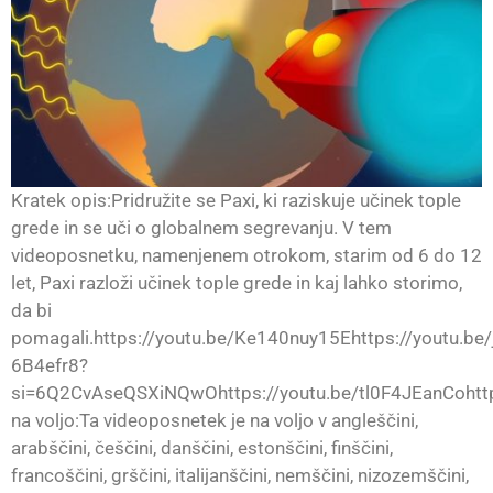
Kratek opis:Pridružite se Paxi, ki raziskuje učinek tople
grede in se uči o globalnem segrevanju. V tem
videoposnetku, namenjenem otrokom, starim od 6 do 12
let, Paxi razloži učinek tople grede in kaj lahko storimo,
da bi
pomagali.https://youtu.be/Ke140nuy15Ehttps://youtu.be/
6B4efr8?
si=6Q2CvAseQSXiNQwOhttps://youtu.be/tl0F4JEanCohttp
na voljo:Ta videoposnetek je na voljo v angleščini,
arabščini, češčini, danščini, estonščini, finščini,
francoščini, grščini, italijanščini, nemščini, nizozemščini,