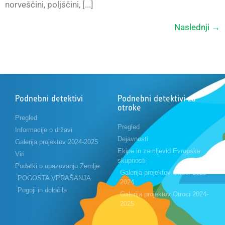
norveščini, poljščini, [...]
Naslednji
→
Podnebni detektivi
Podnebni detektivi za
otroke
Pregled
Pregled
Informacije o državi
Dejavnosti
Galerija projektov 2024-2025
Ekipe in zemljevid Evropske
Viri
skupnosti
Podatki o opazovanju Zemlje
Galerija projektov Otroci 2023-
POGOSTA VPRAŠANJA
2024
Pogoji in določila
Galerija projektov Otroci 2024-
2025