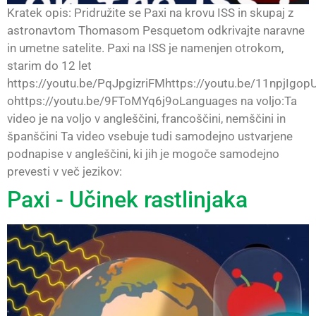
Kratek opis: Pridružite se Paxi na krovu ISS in skupaj z
astronavtom Thomasom Pesquetom odkrivajte naravne
in umetne satelite. Paxi na ISS je namenjen otrokom,
starim do 12 let
https://youtu.be/PqJpgizriFMhttps://youtu.be/11npjIgop
ohttps://youtu.be/9FToMYq6j9oLanguages na voljo:Ta
video je na voljo v angleščini, francoščini, nemščini in
španščini Ta video vsebuje tudi samodejno ustvarjene
podnapise v angleščini, ki jih je mogoče samodejno
prevesti v več jezikov:
Paxi - Učinek rastlinjaka