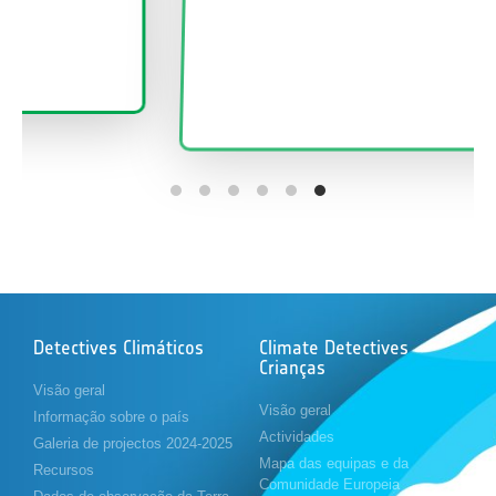
Detectives Climáticos
Climate Detectives
Crianças
Visão geral
Visão geral
Informação sobre o país
Actividades
Galeria de projectos 2024-2025
Mapa das equipas e da
Recursos
Comunidade Europeia