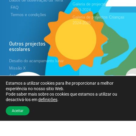
Dados de observação da Terra
Galeria de projectos Crianças
FAQ
2023-2024
Termos e condições
Galeria de projectos Crianças
2024-2025
Outros projectos
escolares
Desafio do acampamento lunar
Missão X
Astropi
Cansat
Estamos a utilizar cookies para lhe proporcionar a melhor
experiência no nosso sítio Web.
Pode saber mais sobre os cookies que estamos a utilizar ou
desactivá-los em
definições
.
Siga-nos
Aceitar