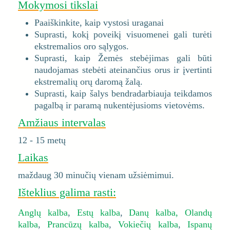
Mokymosi tikslai
Paaiškinkite, kaip vystosi uraganai
Suprasti, kokį poveikį visuomenei gali turėti
ekstremalios oro sąlygos.
Suprasti, kaip Žemės stebėjimas gali būti
naudojamas stebėti ateinančius orus ir įvertinti
ekstremalių orų daromą žalą.
Suprasti, kaip šalys bendradarbiauja teikdamos
pagalbą ir paramą nukentėjusioms vietovėms.
Amžiaus intervalas
12 - 15 metų
Laikas
maždaug 30 minučių vienam užsiėmimui.
Išteklius galima rasti:
Anglų kalba
,
Estų kalba
,
Danų kalba,
Olandų
kalba
,
Prancūzų kalba
,
Vokiečių kalba
,
Ispanų