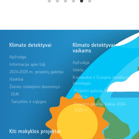
Klimato detektyvai
Klimato detektyvai
vaikams
Apžvalga
Apžvalga
Informacija apie šalį
Veikla
2024-2025 m. projektų galerija
Komandos ir Europos bendrijos
Ištekliai
žemėlapis
Žemės stebėjimo duomenys
Projekto galerija Vaikai 2023-
DUK
2024 m.
Taisyklės ir sąlygos
Projekto galerija Vaikai 2024-
2025 m.
Kiti mokyklos projektai