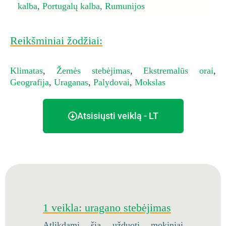
kalba
,
Portugalų kalba
,
Rumunijos
Reikšminiai žodžiai:
Klimatas
,
Žemės stebėjimas
,
Ekstremalūs orai
,
Geografija
,
Uraganas
,
Palydovai
,
Mokslas
Atsisiųsti veiklą - LT
1 veikla: uragano stebėjimas
Atlikdami šią užduotį mokiniai