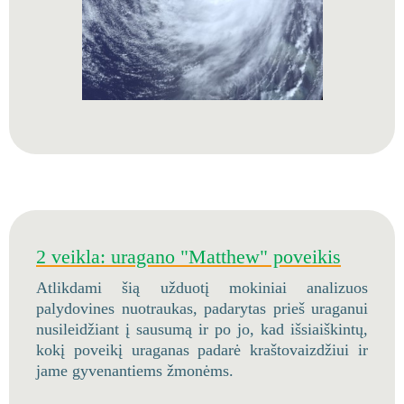
2 veikla: uragano "Matthew" poveikis
Atlikdami šią užduotį mokiniai analizuos
palydovines nuotraukas, padarytas prieš uraganui
nusileidžiant į sausumą ir po jo, kad išsiaiškintų,
kokį poveikį uraganas padarė kraštovaizdžiui ir
jame gyvenantiems žmonėms.