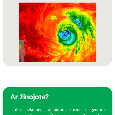
Ar žinojote?
Ištikus nelaimei, tarptautinių kosmoso agentūrų