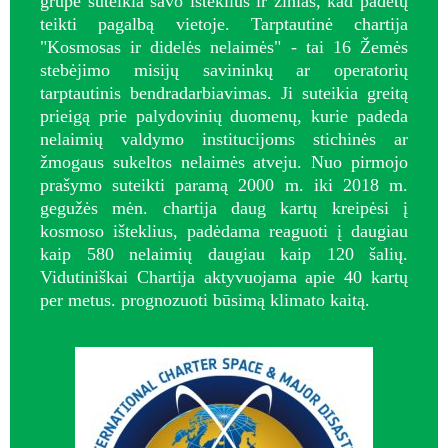
grupė sutelkia savo išteklius ir žinias, kad padėtų
teikti pagalbą vietoje. Tarptautinė chartija
"Kosmosas ir didelės nelaimės" - tai 16 Žemės
stebėjimo misijų savininkų ar operatorių
tarptautinis bendradarbiavimas. Ji suteikia greitą
prieigą prie palydovinių duomenų, kurie padeda
nelaimių valdymo institucijoms stichinės ar
žmogaus sukeltos nelaimės atveju. Nuo pirmojo
prašymo suteikti paramą 2000 m. iki 2018 m.
gegužės mėn. chartija daug kartų kreipėsi į
kosmoso išteklius, padėdama reaguoti į daugiau
kaip 580 nelaimių daugiau kaip 120 šalių.
Vidutiniškai Chartija aktyvuojama apie 40 kartų
per metus. prognozuoti būsimą klimato kaitą.