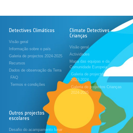
Detectives Climáticos
Climate Detectives
Crianças
Visão geral
Visão geral
Informação sobre o país
Actividades
Galeria de projectos 2024-2025
Mapa das equipas e da
Recursos
Comunidade Europeia
Dados de observação da Terra
Galeria de projectos Crianças
FAQ
2023-2024
Termos e condições
Galeria de projectos Crianças
2024-2025
Outros projectos
escolares
Desafio do acampamento lunar