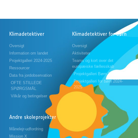
Klimadetektiver
Klimadetektiver for børn
Oversigt
Oversigt
Information om landet
Aktiviteter
Projektgalleri 2024-2025
Teams og kort over det
europæiske fællesskab
Ressourcer
Projektgalleri Børn 2023-2024
Data fra jordobservation
Projektgalleri for børn 2024-
OFTE STILLEDE
2025
SPØRGSMÅL
Vilkår og betingelser
Andre skoleprojekter
Månelejr-udfordring
Mission X