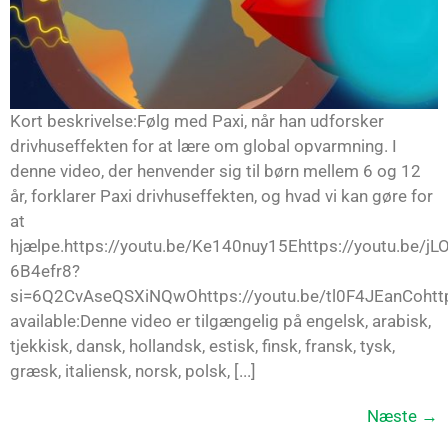
Kort beskrivelse:Følg med Paxi, når han udforsker
drivhuseffekten for at lære om global opvarmning. I
denne video, der henvender sig til børn mellem 6 og 12
år, forklarer Paxi drivhuseffekten, og hvad vi kan gøre for
at
hjælpe.https://youtu.be/Ke140nuy15Ehttps://youtu.be/jLO
6B4efr8?
si=6Q2CvAseQSXiNQwOhttps://youtu.be/tl0F4JEanCohttp
available:Denne video er tilgængelig på engelsk, arabisk,
tjekkisk, dansk, hollandsk, estisk, finsk, fransk, tysk,
græsk, italiensk, norsk, polsk, [...]
Næste
→