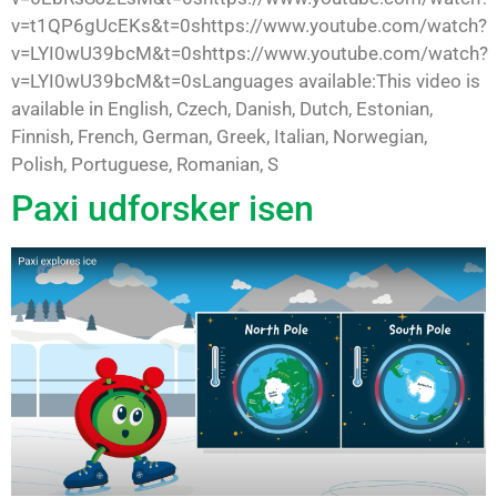
v=t1QP6gUcEKs&t=0shttps://www.youtube.com/watch?
v=LYI0wU39bcM&t=0shttps://www.youtube.com/watch?
v=LYI0wU39bcM&t=0sLanguages available:This video is
available in English, Czech, Danish, Dutch, Estonian,
Finnish, French, German, Greek, Italian, Norwegian,
Polish, Portuguese, Romanian, S
Paxi udforsker isen