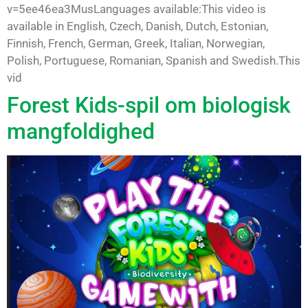
v=5ee46ea3MusLanguages available:This video is
available in English, Czech, Danish, Dutch, Estonian,
Finnish, French, German, Greek, Italian, Norwegian,
Polish, Portuguese, Romanian, Spanish and Swedish.This
vid
Forest Kids-spil om biologisk
mangfoldighed