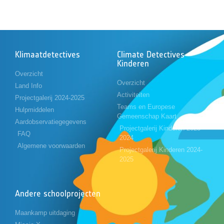
Klimaatdetectives
Climate Detectives
Kinderen
Overzicht
Overzicht
Land Info
Activiteiten
Projectgalerij 2024-2025
Teams en Europese
Hulpmiddelen
Gemeenschap Kaart
Aardobservatiegegevens
Projectgalerij Kinderen 2023-
FAQ
2024
Algemene voorwaarden
Projectgalerij Kinderen 2024-
2025
Andere schoolprojecten
Maankamp uitdaging