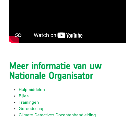
Meer informatie van uw
Nationale Organisator
Hulpmiddelen
Bijles
Trainingen
Gereedschap
Climate Detectives Docentenhandleiding