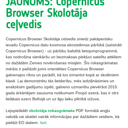
JAUNUMS: Copernicus
Browser Skolotāja
ceļvedis
Copernicus Browser Skolotāja ceļvedis sniedz pakāpenisku
ievadu Copernicus datu kosmosa ekosistēmas pārlūkā (saīsināti
Copernicus Browser) - uz pārlūku balstītā lietojumprogrammā,
kas nodrošina vienkāršu un bezmaksas piekļuvi satelītu attēliem
no dažādām Zemes novērošanas misijām. Šīs rokasgrāmatas
mērķis ir palīdzēt jums orientēties Copernicus Browser
galvenajos rīkos un parādīt, kā tos izmantot kopā ar skolēniem
klasē. Lai demonstrētu tās lietderību, mēs iedziļināsimies un
analizēsim gadījumu izpēti, galveno uzmanību pievēršot 2015.
gada ārkārtējam sausuma notikumam Poopó ezerā, kas ir otrs
lielākais ezers Bolīvijā un uz ilgu laiku pilnībā izžuva.
Lejupielādēt
skolotāja rokasgrāmata
PDF formātā angļu
valodā vai skatiet vairāk informācijas par dažādiem veidiem, kā
piekļūt EO datiem.
šeit
.