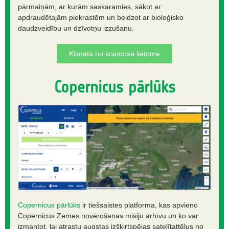
pārmaiņām, ar kurām saskaramies, sākot ar
apdraudētajām piekrastēm un beidzot ar bioloģisko
daudzveidību un dzīvotņu izzušanu.
Klimata no kosmosa lietotne
Copernicus pārlūks
Copernicus pārlūks
ir tiešsaistes platforma, kas apvieno
Copernicus Zemes novērošanas misiju arhīvu un ko var
izmantot, lai atrastu augstas izšķirtspējas satelītattēlus no