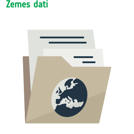
Jūs varat izpētīt mākoņu un laikapstākļu modeļus,
Zemes dati
izmantojot EO datus, kas pieejami
EO pārlūks
.
Īpaši
noderīgi var būt Copernicus Sentinel-3 satelīta
produktos pieejamie patieso krāsu attēli, kā arī
Copernicus Sentinel-5P datos pieejamie mākoņu
produkti.
Vējš var daudz ko pastāstīt par gaisa masu kustību un
par to, kā lielas vētras pārvietojas no Atlantijas okeāna
virs Atlantijas okeāna uz Eiropu - kā piemēru var
minēt. Šis
rīks
bieži vien var palīdzēt vizualizēt vēja
plūsmas, kā arī atmosfēras un okeāna apstākļus.
Šis
klases resurss
izmanto viesuļvētras "Metjū"
piemēru, lai izpētītu Zemes novērošanas datu
lietojumu viesuļvētru izsekošanā.
Vai vēlaties apkopot datus?
Veiciet vietējo laikapstākļu
uzskaiti, kurā var iekļaut:
Gaisa temperatūra
Nokrišņi
Vējš
Mitrums
Aptaujājiet vecākus, skolotājus, vecvecākus u.c., vai viņi
atceras ekstrēmus laikapstākļus.