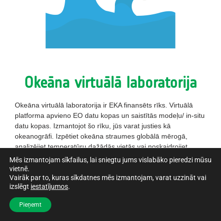
Okeāna virtuālā laboratorija
Okeāna virtuālā laboratorija ir EKA finansēts rīks. Virtuālā
platforma apvieno EO datu kopas un saistītās modeļu/ in-situ
datu kopas. Izmantojot šo rīku, jūs varat justies kā
okeanogrāfi. Izpētiet okeāna straumes globālā mērogā,
analizējiet temperatūru dažādās vietās vai noskaidrojiet
ūdens sāļumu.
Mēs izmantojam sīkfailus, lai sniegtu jums vislabāko pieredzi mūsu
vietnē.
Vairāk par to, kuras sīkdatnes mēs izmantojam, varat uzzināt vai
Okeāna virtuālā laboratorija
izslēgt
iestatījumos
.
Pieņemt