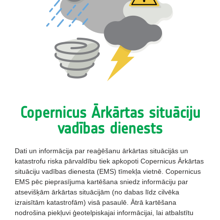
Copernicus Ārkārtas situāciju
vadības dienests
Dati un informācija par reaģēšanu ārkārtas situācijās un
katastrofu riska pārvaldību tiek apkopoti Copernicus Ārkārtas
situāciju vadības dienesta (EMS) tīmekļa vietnē. Copernicus
EMS pēc pieprasījuma kartēšana sniedz informāciju par
atsevišķām ārkārtas situācijām (no dabas līdz cilvēka
izraisītām katastrofām) visā pasaulē. Ātrā kartēšana
nodrošina piekļuvi ģeotelpiskajai informācijai, lai atbalstītu