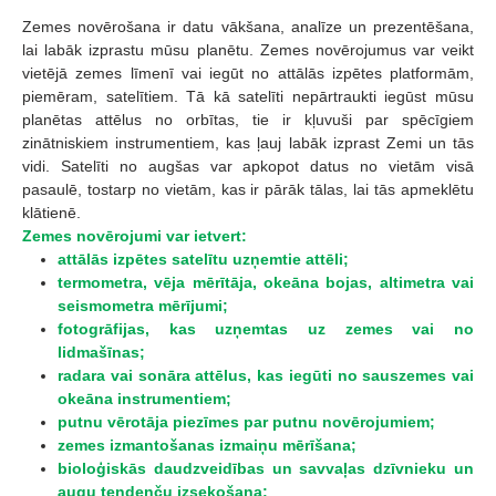
Zemes novērošana ir datu vākšana, analīze un prezentēšana,
lai labāk izprastu mūsu planētu. Zemes novērojumus var veikt
vietējā zemes līmenī vai iegūt no attālās izpētes platformām,
piemēram, satelītiem. Tā kā satelīti nepārtraukti iegūst mūsu
planētas attēlus no orbītas, tie ir kļuvuši par spēcīgiem
zinātniskiem instrumentiem, kas ļauj labāk izprast Zemi un tās
vidi. Satelīti no augšas var apkopot datus no vietām visā
pasaulē, tostarp no vietām, kas ir pārāk tālas, lai tās apmeklētu
klātienē.
Zemes novērojumi var ietvert:
attālās izpētes satelītu uzņemtie attēli;
termometra, vēja mērītāja, okeāna bojas, altimetra vai
seismometra mērījumi;
fotogrāfijas, kas uzņemtas uz zemes vai no
lidmašīnas;
radara vai sonāra attēlus, kas iegūti no sauszemes vai
okeāna instrumentiem;
putnu vērotāja piezīmes par putnu novērojumiem;
zemes izmantošanas izmaiņu mērīšana;
bioloģiskās daudzveidības un savvaļas dzīvnieku un
augu tendenču izsekošana;