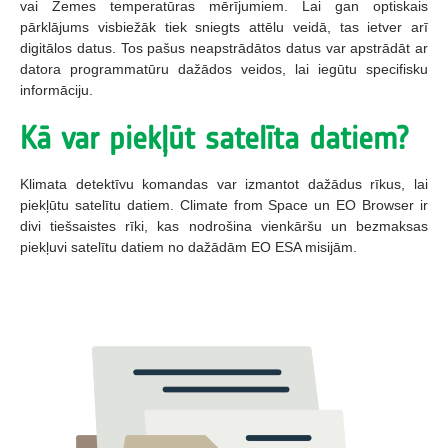
vai Zemes temperatūras mērījumiem. Lai gan optiskais
pārklājums visbiežāk tiek sniegts attēlu veidā, tas ietver arī
digitālos datus. Tos pašus neapstrādātos datus var apstrādāt ar
datora programmatūru dažādos veidos, lai iegūtu specifisku
informāciju.
Kā var piekļūt satelīta datiem?
Klimata detektīvu komandas var izmantot dažādus rīkus, lai
piekļūtu satelītu datiem. Climate from Space un EO Browser ir
divi tiešsaistes rīki, kas nodrošina vienkāršu un bezmaksas
piekļuvi satelītu datiem no dažādām EO ESA misijām.