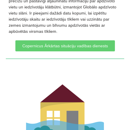
precīzu un pastāvīgi atjauninātu informāciju par apdzīvoto
vietu un iedzīvotāju klātbūtni, izmantojot Globālo apdzīvoto
vietu slāni. Ir pieejami dažādi datu kopumi, lai izpētītu
iedzīvotāju skaitu ar iedzīvotāju tīkliem vai uzzinātu par
zemes izmantojumu un blīvumu apdzīvotās vietās ar
apbūvētās virsmas tīkliem.
Copernicus Ārkārtas situāciju vadības dienests