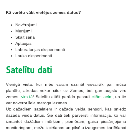
Vairāk informācijas par Zemes novērošanas rīkiem
Kā varētu vākt vietējos zemes datus?
Novērojumi
Mērījumi
Skaitīšana
Aptaujas
Laboratorijas eksperimenti
Lauka eksperimenti
Satelītu dati
Vienīgā vieta, kur mēs varam uzzināt visvairāk par mūsu
planētu, atrodas nekur citur uz Zemes, bet gan augstu virs
zemes.
virs tā
! Satelītu attēli parāda pasauli
citām acīm
, un tie
var novērot liela mēroga iezīmes.
Uz dažādiem satelītiem ir dažāda veida sensori, kas sniedz
dažāda veida datus. Šie dati tiek pārvērsti informācijā, ko var
izmantot dažādiem mērķiem, piemēram, gaisa piesārņojuma
monitoringam, mežu izciršanas un pilsētu izaugsmes kartēšanai