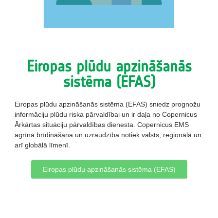
Eiropas plūdu apzināšanās
sistēma (EFAS)
Eiropas plūdu apzināšanās sistēma (EFAS) sniedz prognožu
informāciju plūdu riska pārvaldībai un ir daļa no Copernicus
Ārkārtas situāciju pārvaldības dienesta. Copernicus EMS
agrīnā brīdināšana un uzraudzība notiek valsts, reģionālā un
arī globālā līmenī.
Eiropas plūdu apzināšanās sistēma (EFAS)