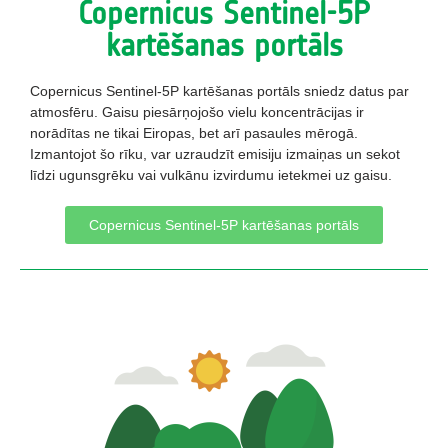
Copernicus Sentinel-5P
kartēšanas portāls
Copernicus Sentinel-5P kartēšanas portāls sniedz datus par
atmosfēru. Gaisu piesārņojošo vielu koncentrācijas ir
norādītas ne tikai Eiropas, bet arī pasaules mērogā.
Izmantojot šo rīku, var uzraudzīt emisiju izmaiņas un sekot
līdzi ugunsgrēku vai vulkānu izvirdumu ietekmei uz gaisu.
Copernicus Sentinel-5P kartēšanas portāls