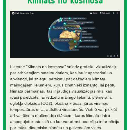
Klimats no kosmosa
Lietotne "Klimats no kosmosa" sniedz grafisku vizualizāciju
par arhivētajiem satelītu datiem, kas jau ir apstrādāti un
apvienoti, lai sniegtu pārskatu par dažādiem klimata
mainīgajiem lielumiem, kurus zinātnieki izmanto, lai pētītu
klimata pārmaiņas. Tas ir jaudīgs vizualizācijas rīks, kas
īpaši paredzēts, lai redzētu mainīgo lielumu, piemēram,
oglekļa dioksīda (CO2), okeāna krāsas, jūras virsmas
temperatūras u. c., attīstību virsstundās. Vietnē var piekļūt
arī vairākiem multimediju stāstiem, kuros klimata dati ir
atspoguļoti kontekstā un kur var atrast noderīgu informāciju
par mūsu dinamisko planētu un galvenajām vides