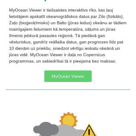
MyOcean Viewer ir tiešsaistes interaktīvs rīks, kas ļauj
lietotājiem apskatīt okeanogrāfiskos datus par Zilo (fizikālo),
Zaļo (bioģeoķīmisko) un Balto (jūras ledus) okeānu ar tādiem
mainīgajiem lielumiem kā temperatūra, sāļums un jūras
līmenis jebkurā pasaules reģionā. Tā piedāvā gan
vēsturiskus, gandrīz reāllaika datus, gan prognozes līdz pat
10 dienām uz priekšu, sniedzot vērtīgu ieskatu okeānā un
jūras vidē. MyOcean Viewer ir daļa no Copernicus
programmas, un sabiedrībai tā ir pieejama bez maksas.
MyOcean Viewer