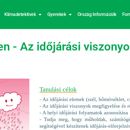
Klímadetektívek
Gyerekek
Ország Információk
For
n - Az időjárási viszony
Tanulási célok
- Az időjárási elemek (szél, hőmérséklet, 
- Az időjárási viszonyok megfigyelése és r
- A helyi időjárási folyamatok azonosítása
- Tudja meg, hogy műholdak, számítóg
segítségével készítenek időjárás-előrejelzé