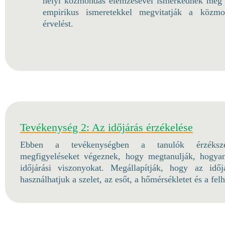
helyi közmondás elemzésével ismerkednek meg 
empirikus ismeretekkel megvitatják a közm
érvelést.
Tevékenység 2: Az időjárás érzékelése
Ebben a tevékenységben a tanulók érzékszer
megfigyeléseket végeznek, hogy megtanulják, hogyan 
időjárási viszonyokat. Megállapítják, hogy az időjá
használhatjuk a szelet, az esőt, a hőmérsékletet és a fel