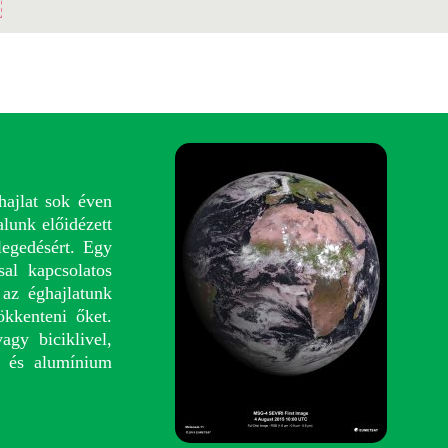
ajlat
sok éven
alunk előidézett
legedésért. Egy
sal kapcsolatos
 az éghajlatunk
ökkenteni őket.
agy biciklivel,
g és alumínium