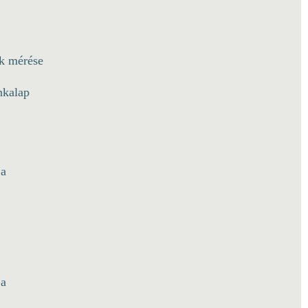
ek mérése
nkalap
ja
ja