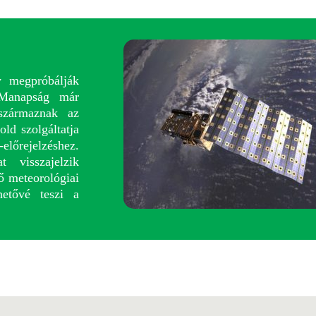
y megpróbálják
. Manapság már
 származnak az
ld szolgáltatja
lőrejelzéshez.
 visszajelzik
ő meteorológiai
hetővé teszi a