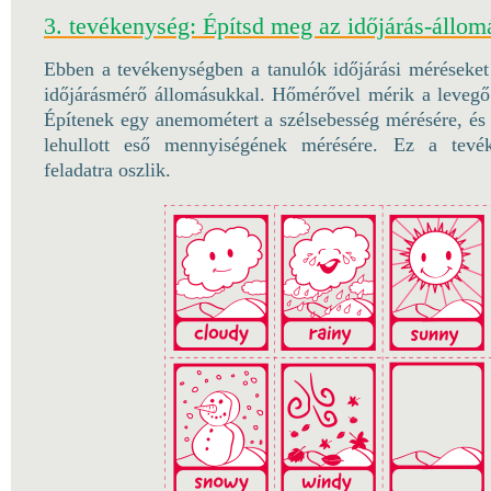
3. tevékenység: Építsd meg az időjárás-állom
Ebben a tevékenységben a tanulók időjárási méréseket
időjárásmérő állomásukkal. Hőmérővel mérik a levegő
Építenek egy anemométert a szélsebesség mérésére, és
lehullott eső mennyiségének mérésére. Ez a tevé
feladatra oszlik.