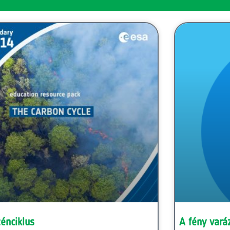
énciklus
A fény vará