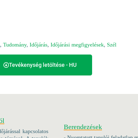
,
Tudomány
,
Időjárás
,
Időjárási megfigyelések
,
Szél
Tevékenység letöltése - HU
ól
Berendezések
őjárással kapcsolatos
- Nyomtatott tanulói feladatlap 