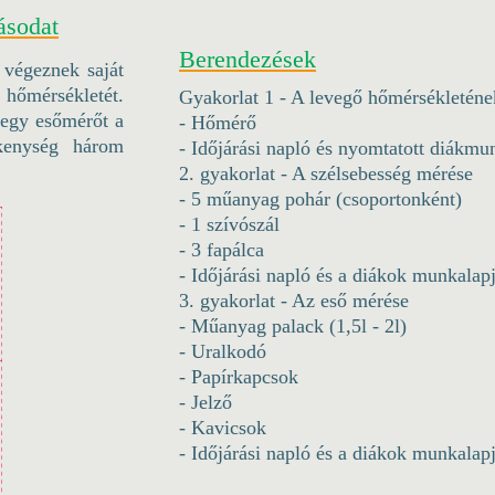
ásodat
Berendezések
 végeznek saját
 hőmérsékletét.
Gyakorlat 1 - A levegő hőmérsékletén
 egy esőmérőt a
- Hőmérő
kenység három
- Időjárási napló és nyomtatott diákmu
2. gyakorlat - A szélsebesség mérése
- 5 műanyag pohár (csoportonként)
- 1 szívószál
- 3 fapálca
- Időjárási napló és a diákok munkalap
3. gyakorlat - Az eső mérése
- Műanyag palack (1,5l - 2l)
- Uralkodó
- Papírkapcsok
- Jelző
- Kavicsok
- Időjárási napló és a diákok munkalap