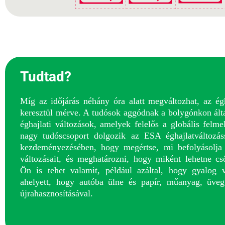
Tudtad?
Míg az időjárás néhány óra alatt megváltozhat, az égh
keresztül mérve. A tudósok aggódnak
a bolygónkon ált
éghajlati változások, amelyek
felelős a globális felme
nagy tudóscsoport
dolgozik az ESA éghajlatváltozás
kezdeményezésében, hogy megértse, mi
befolyásolja
változásait, és meghatározni, hogy miként lehetne
cs
Ön is tehet valamit, például azáltal, hogy
gyalog v
ahelyett, hogy autóba ülne és
papír, műanyag, üve
újrahasznosításával.