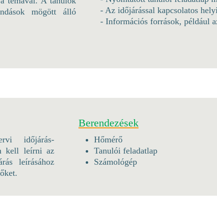
a témával. A tanulók
- Az időjárással kapcsolatos hel
ondások mögött álló
- Információs források, például a
Berendezések
vi időjárás-
Hőmérő
kell leírni az
Tanulói feladatlap
rás leírásához
Számológép
hőket.