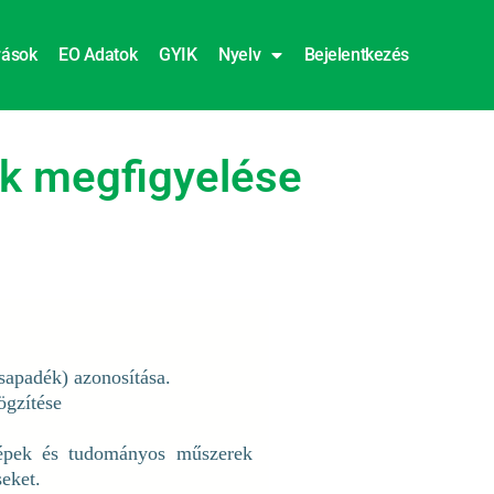
rások
EO Adatok
GYIK
Nyelv
Bejelentkezés
ok megfigyelése
csapadék) azonosítása.
ögzítése
épek és tudományos műszerek
seket.