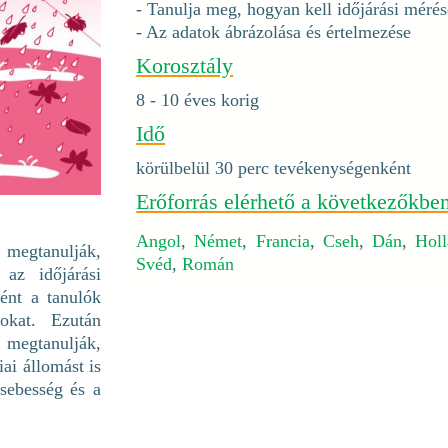
- Tanulja meg, hogyan kell időjárási méré
- Az adatok ábrázolása és értelmezése
Korosztály
8 - 10 éves korig
Idő
körülbelül 30 perc tevékenységenként
Erőforrás elérhető a következőkbe
Angol
,
Német
,
Francia
,
Cseh
,
Dán
,
Hol
 megtanulják,
Svéd
,
Román
 az időjárási
ént a tanulók
okat. Ezután
s megtanulják,
ai állomást is
lsebesség és a