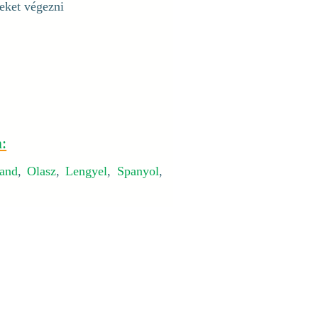
seket végezni
n:
land
,
Olasz
,
Lengyel
,
Spanyol
,