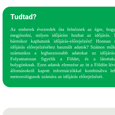
Tudtad?
Az emberek évezredek óta felnéznek az égre, hog
megjósolni, milyen időjárást hozhat az időjárás
bármikor kaphatunk időjárás-előrejelzést! Honnan
időjárás előrejelzéséhez használt adatok? Számos műho
számunkra a leghasznosabb adatokat az időjárás-e
Folyamatosan figyelik a Földet, és a látottakat
bolygónknak. Ezen adatok elemzése az itt a Földön lév
állomásokról kapott információkkal kombinálva le
meteorológusok számára az időjárás előrejelzését.