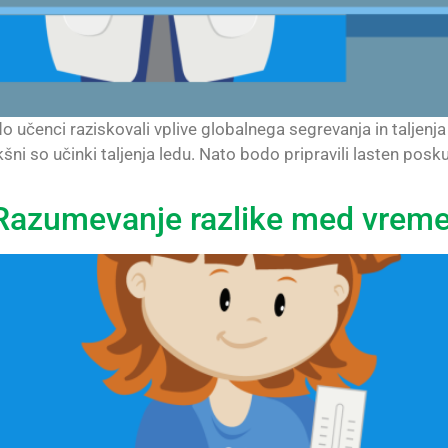
o učenci raziskovali vplive globalnega segrevanja in taljenj
i so učinki taljenja ledu. Nato bodo pripravili lasten poskus
 Razumevanje razlike med vre