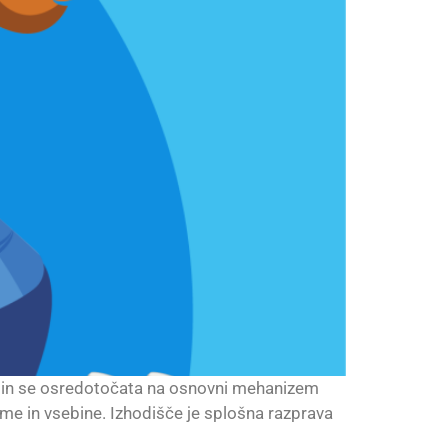
sih in se osredotočata na osnovni mehanizem
eme in vsebine. Izhodišče je splošna razprava