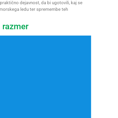
raktično dejavnost, da bi ugotovili, kaj se
eg morskega ledu ter spremembe teh
h razmer