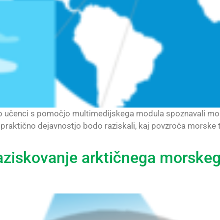
do učenci s pomočjo multimedijskega modula spoznavali mor
raktično dejavnostjo bodo raziskali, kaj povzroča morske 
Raziskovanje arktičnega morskeg