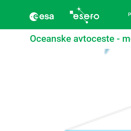
P
Oznaka:
Podnebje
Oceanske avtoceste - m