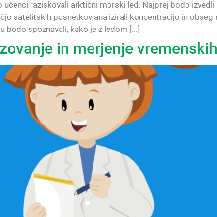
čenci raziskovali arktični morski led. Najprej bodo izvedli p
jo satelitskih posnetkov analizirali koncentracijo in obs
u bodo spoznavali, kako je z ledom [...]
zovanje in merjenje vremenski