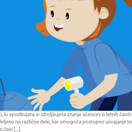
i, ki spodbujata in izboljšujeta znanje učencev o letnih ča
azdeljeno na različne dele, kar omogoča postopno usvajanje t
 časi [...]