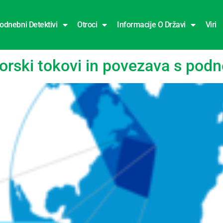
odnebni Detektivi
Otroci
Informacije O Državi
Viri
orski tokovi in povezava s pod